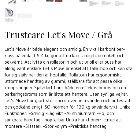
Trustcare Let's Move / Grå
Let´s Move är både elegant och smidig. En vikt i karbonfiber-
klass på endast 5,4 kg gör att du kan ta dig fram enkelt och
bekvämt. Att lyfta din rollator in och ut ur bil eller buss har
aldrig varit enklare. Let’s Move är enkel att fälla ihop och kan stå
för sig själv när den är hopfälld. Rollatorn har ergonomiskt
utformade handtag av gummi, ställbara för att passa olika
kroppslängder. Självklart finns både en effektiv broms och en
parkeringsbroms som är lätta att hantera. Utan synliga vajrar.
Let’s Move har gjort stor succé över hela världen och är testad
och godkänd enligt ISO-normen för 130 kg användarvikt. Unika
Funktioner: -Smidig -Låg vikt -Aluminiumram -Höj och
sänkbara handtag -Ihopfällbar Unika Funktioner: -Enkel att
montera -Slitstark -Stor volym -Praktiska handtag