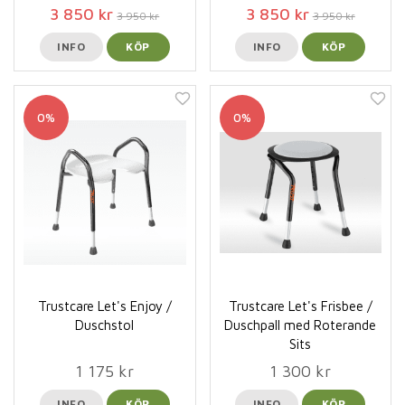
3 850 kr
3 850 kr
3 950 kr
3 950 kr
INFO
KÖP
INFO
KÖP
0%
0%
Trustcare Let's Enjoy /
Trustcare Let's Frisbee /
Duschstol
Duschpall med Roterande
Sits
1 175 kr
1 300 kr
INFO
KÖP
INFO
KÖP