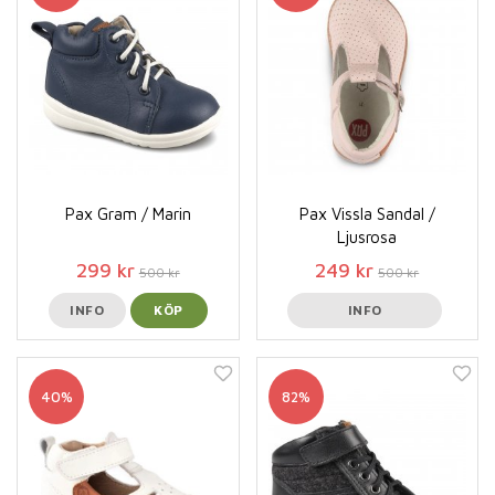
Pax Gram / Marin
Pax Vissla Sandal /
Ljusrosa
299 kr
249 kr
500 kr
500 kr
INFO
KÖP
INFO
40%
82%