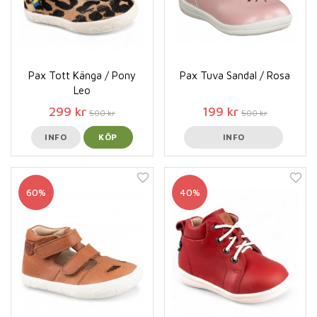
Pax Tott Känga / Pony
Pax Tuva Sandal / Rosa
Leo
299 kr
199 kr
500 kr
500 kr
INFO
KÖP
INFO
60%
40%