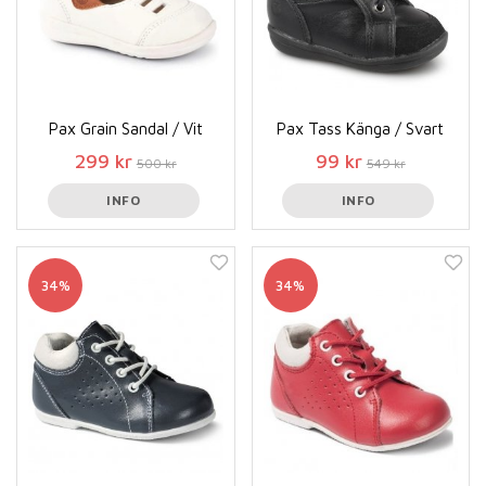
Pax Grain Sandal / Vit
Pax Tass Känga / Svart
299 kr
99 kr
500 kr
549 kr
INFO
INFO
34%
34%