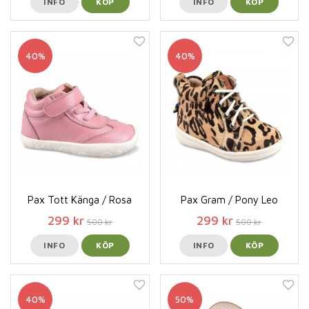
INFO
KÖP
INFO
KÖP
40%
40%
Pax Tott Känga / Rosa
Pax Gram / Pony Leo
299 kr
299 kr
500 kr
500 kr
INFO
KÖP
INFO
KÖP
40%
50%