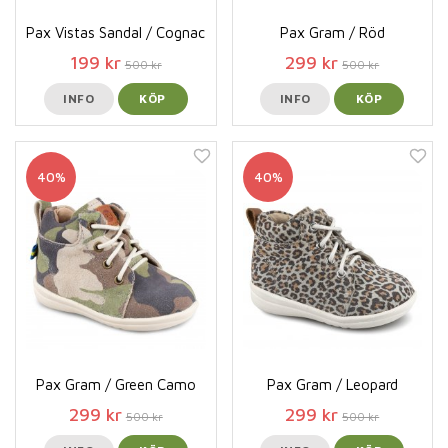
Pax Vistas Sandal / Cognac
Pax Gram / Röd
199 kr
299 kr
500 kr
500 kr
INFO
KÖP
INFO
KÖP
40%
40%
Pax Gram / Green Camo
Pax Gram / Leopard
299 kr
299 kr
500 kr
500 kr