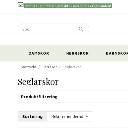
Anmäl Dig till våra nyhetsbrev och få fina erbjudanden!
DAMSKOR
HERRSKOR
BARNSKO
Startsida
/
Herrskor
/
Seglarskor
Seglarskor
Produktfiltrering
Sortering