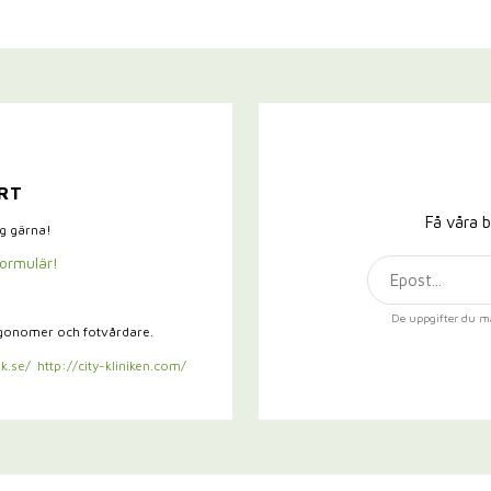
RT
Få våra b
ig gärna!
formulär!
De uppgifter du m
rgonomer och fotvårdare.
k.se/
http://city-kliniken.com/