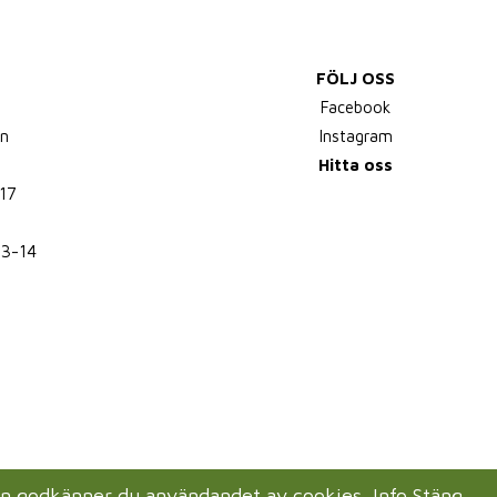
FÖLJ OSS
,
Facebook
n
Instagram
Hitta oss
17
13-14
en godkänner du användandet av cookies.
Info
Stäng