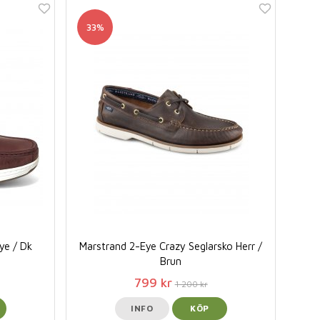
33%
ye / Dk
Marstrand 2-Eye Crazy Seglarsko Herr /
Brun
799 kr
1 200 kr
INFO
KÖP