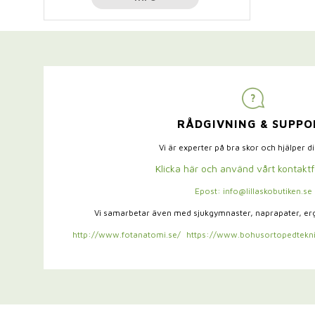
RÅDGIVNING & SUPPO
Vi är experter på bra skor och hjälper d
Klicka här och använd vårt kontakt
Epost: info@lillaskobutiken.se
Vi samarbetar även med sjukgymnaster,
naprapater, e
http://www.fotanatomi.se/
https://www.bohusortopedtekni