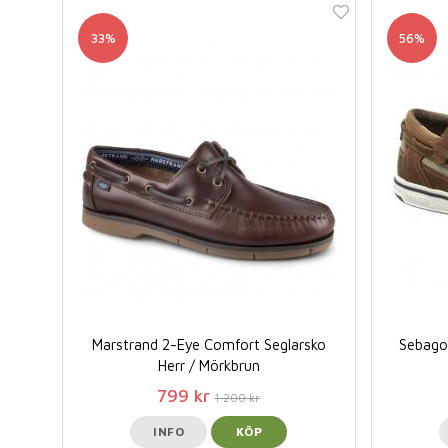
33%
56%
Marstrand 2-Eye Comfort Seglarsko
Sebago 
Herr / Mörkbrun
799 kr
1 200 kr
INFO
KÖP