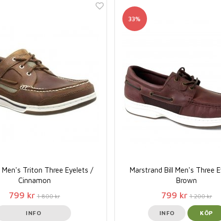
33%
Men's Triton Three Eyelets /
Marstrand Bill Men's Three E
Cinnamon
Brown
799 kr
799 kr
1 800 kr
1 200 kr
INFO
INFO
KÖP