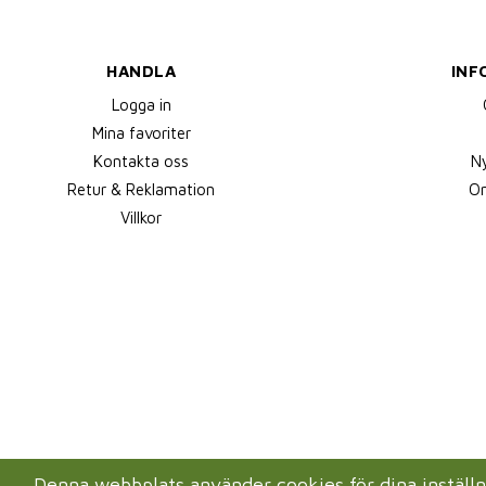
HANDLA
INF
Logga in
Mina favoriter
Kontakta oss
N
Retur & Reklamation
Om
Villkor
Denna webbplats använder cookies för dina instäl