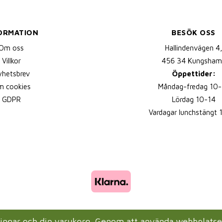
ORMATION
BESÖK OSS
Om oss
Hallindenvägen 4
Villkor
456 34 Kungsham
yhetsbrev
Öppettider:
 cookies
Måndag-fredag 10-
GDPR
Lördag 10-14
Vardagar lunchstängt 
lningar och din varukorg. Genom att använda webbplats
Drift & produktion:
Wikinggruppen