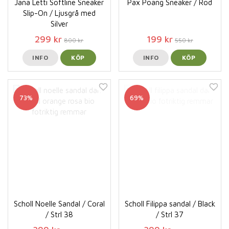
Jana Letti Softline Sneaker
Pax Poäng Sneaker / Röd
Slip-On / Ljusgrå med
Silver
299 kr
199 kr
800 kr
550 kr
INFO
KÖP
INFO
KÖP
73%
69%
Scholl Noelle Sandal / Coral
Scholl Filippa sandal / Black
/ Strl 38
/ Strl 37