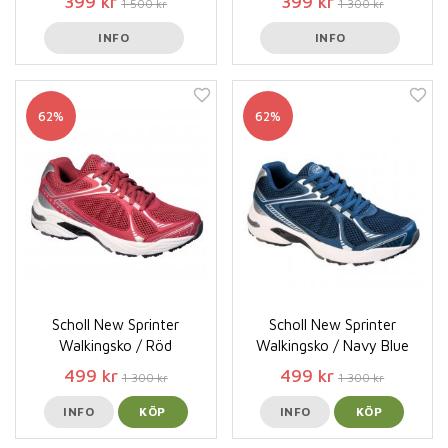
399 kr
399 kr
1 500 kr
1 300 kr
INFO
INFO
62%
62%
Scholl New Sprinter
Scholl New Sprinter
Walkingsko / Röd
Walkingsko / Navy Blue
499 kr
499 kr
1 300 kr
1 300 kr
INFO
KÖP
INFO
KÖP