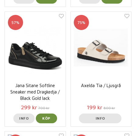
57%
75%
Jana Sitane Softline
Axelda Tia / Ljusgrå
Sneaker med Dragkedja /
Black Gold lack
299 kr
199 kr
700 kr
800 kr
INFO
KÖP
INFO