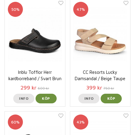
50%
47%
Inblu Tofflor Herr
CC Resorts Lucky
kardborreband / Svart Brun
Damsandal / Beige Taupe
299 kr
399 kr
600 kr
750 kr
INFO
KÖP
INFO
KÖP
60%
43%