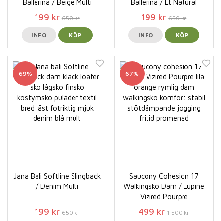
Ballerina / Beige Multi
Ballerina / Lt Natural
199 kr
199 kr
650 kr
650 kr
INFO
KÖP
INFO
KÖP
69%
67%
Jana Bali Softline Slingback
Saucony Cohesion 17
/ Denim Multi
Walkingsko Dam / Lupine
Vizired Pourpre
199 kr
499 kr
650 kr
1 500 kr