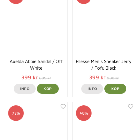
Axelda Abbie Sandal / Off
Ellesse Men's Sneaker Jerry
White
/ Tofu Black
399 kr
399 kr
699 kr
900 kr
INFO
KÖP
INFO
KÖP
72%
48%