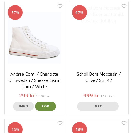
77%
67%
Andrea Conti / Charlotte
Scholl Bora Moccasin /
Of Sweden / Sneaker Skinn
Olive / Strl 42
Dam / White
299 kr
499 kr
1 300 kr
1 500 kr
INFO
KÖP
INFO
43%
56%