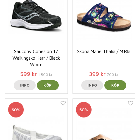
Saucony Cohesion 17
Sköna Marie Thalia / M.Blå
Walkingsko Herr / Black
White
599 kr
399 kr
1 500 kr
700 kr
INFO
KÖP
INFO
KÖP
60%
60%