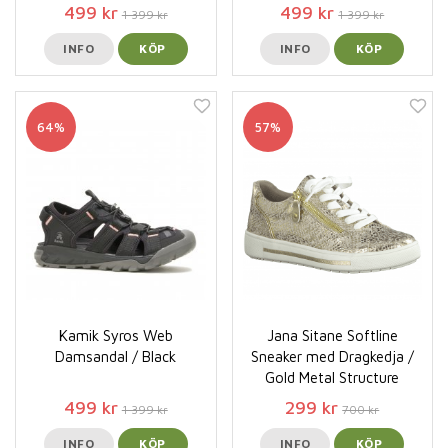
499 kr
499 kr
1 399 kr
1 399 kr
INFO
KÖP
INFO
KÖP
64%
57%
Kamik Syros Web
Jana Sitane Softline
Damsandal / Black
Sneaker med Dragkedja /
Gold Metal Structure
499 kr
299 kr
1 399 kr
700 kr
INFO
KÖP
INFO
KÖP