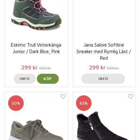
Eskimo Trull Vinterkänga
Jana Salore Softline
Junior / Dark Blue, Pink
Sneaker med Rymlig Läst /
Red
299 kr
299 kr
600 kr
600 kr
INFO
KÖP
INFO
50%
63%