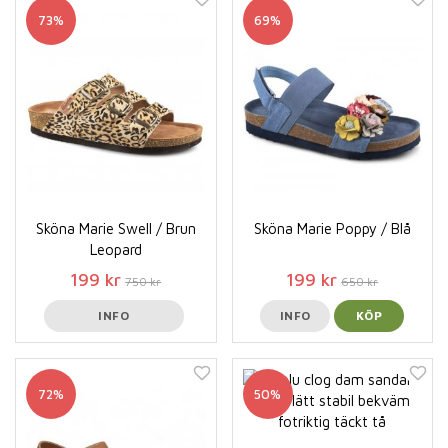
73%
69%
Sköna Marie Swell / Brun
Sköna Marie Poppy / Blå
Leopard
199 kr
199 kr
750 kr
650 kr
INFO
INFO
KÖP
72%
50%