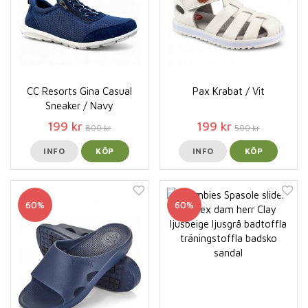
CC Resorts Gina Casual
Pax Krabat / Vit
Sneaker / Navy
199 kr
199 kr
800 kr
500 kr
INFO
KÖP
INFO
KÖP
60%
60%