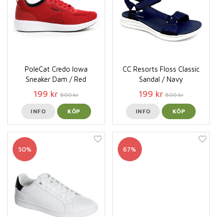
PoleCat Credo Iowa
CC Resorts Floss Classic
Sneaker Dam / Red
Sandal / Navy
199 kr
199 kr
800 kr
800 kr
INFO
KÖP
INFO
KÖP
50%
67%