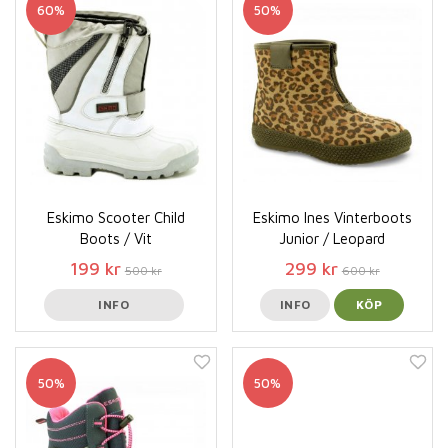
60%
50%
Eskimo Scooter Child
Eskimo Ines Vinterboots
Boots / Vit
Junior / Leopard
199 kr
299 kr
500 kr
600 kr
INFO
INFO
KÖP
50%
50%