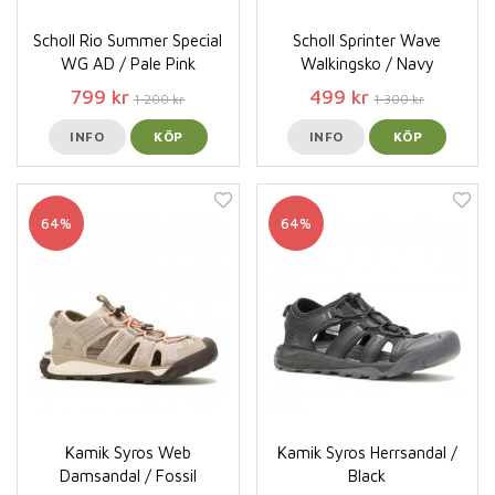
Scholl Rio Summer Special
Scholl Sprinter Wave
WG AD / Pale Pink
Walkingsko / Navy
799 kr
499 kr
1 200 kr
1 300 kr
INFO
KÖP
INFO
KÖP
64%
64%
Kamik Syros Web
Kamik Syros Herrsandal /
Damsandal / Fossil
Black