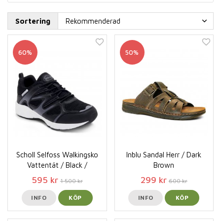
Sortering
60%
50%
Scholl Selfoss Walkingsko
Inblu Sandal Herr / Dark
Vattentät / Black /
Brown
595 kr
299 kr
1 500 kr
600 kr
INFO
KÖP
INFO
KÖP