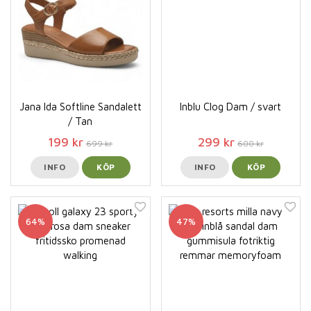
Jana Ida Softline Sandalett
Inblu Clog Dam / svart
/ Tan
199 kr
299 kr
699 kr
600 kr
INFO
KÖP
INFO
KÖP
64%
47%