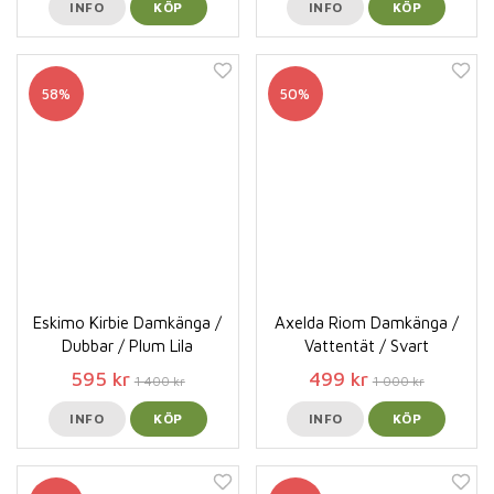
INFO
KÖP
INFO
KÖP
58%
50%
Eskimo Kirbie Damkänga /
Axelda Riom Damkänga /
Dubbar / Plum Lila
Vattentät / Svart
595 kr
499 kr
1 400 kr
1 000 kr
INFO
KÖP
INFO
KÖP