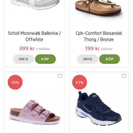
Scholl Moonwalk Ballerina /
Cph-Comfort Biosandal
Offwhite
Thong / Bronze
399 kr
199 kr
1 000 kr
500 kr
INFO
KÖP
INFO
KÖP
33%
62%