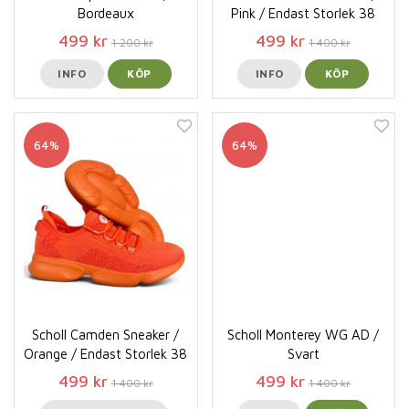
Bordeaux
Pink / Endast Storlek 38
499 kr
499 kr
1 200 kr
1 400 kr
INFO
KÖP
INFO
KÖP
64%
64%
Scholl Camden Sneaker /
Scholl Monterey WG AD /
Orange / Endast Storlek 38
Svart
499 kr
499 kr
1 400 kr
1 400 kr