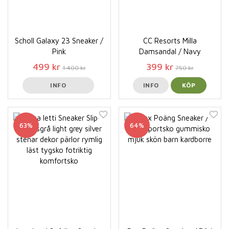
Scholl Galaxy 23 Sneaker /
CC Resorts Milla
Pink
Damsandal / Navy
499 kr
399 kr
1 400 kr
750 kr
INFO
INFO
KÖP
63%
64%