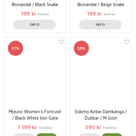
Biosandal / Black Snake
Biosandal / Beige Snake
199 kr
199 kr
600 kr
600 kr
INFO
INFO
37%
58%
Mizuno Women's Fortrush
Eskimo Kirbie Damkänga /
/ Black White Iron Gate
Dubbar / M Grön
1 199 kr
595 kr
1 900 kr
1 400 kr