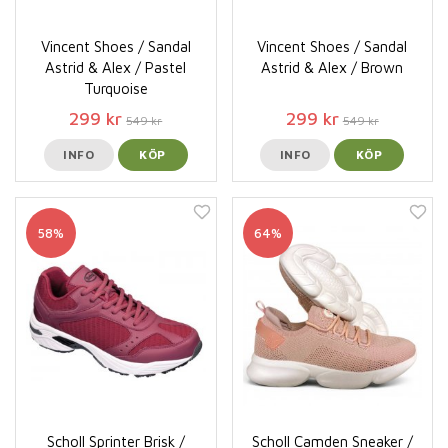
Vincent Shoes / Sandal
Vincent Shoes / Sandal
Astrid & Alex / Pastel
Astrid & Alex / Brown
Turquoise
299 kr
299 kr
549 kr
549 kr
INFO
KÖP
INFO
KÖP
58%
64%
Scholl Sprinter Brisk /
Scholl Camden Sneaker /