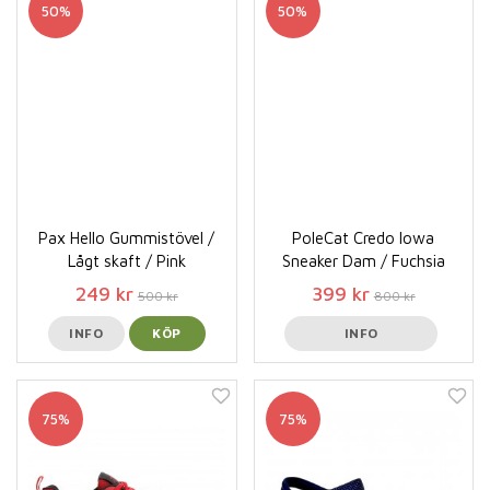
50%
50%
Pax Hello Gummistövel /
PoleCat Credo Iowa
Lågt skaft / Pink
Sneaker Dam / Fuchsia
249 kr
399 kr
500 kr
800 kr
INFO
KÖP
INFO
75%
75%