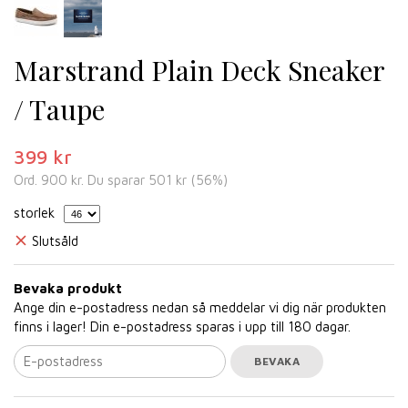
Marstrand Plain Deck Sneaker
/ Taupe
399 kr
Ord.
900 kr
. Du sparar
501 kr
(
56
%)
storlek
Slutsåld
Bevaka produkt
Ange din e-postadress nedan så meddelar vi dig när produkten
finns i lager! Din e-postadress sparas i upp till 180 dagar.
BEVAKA