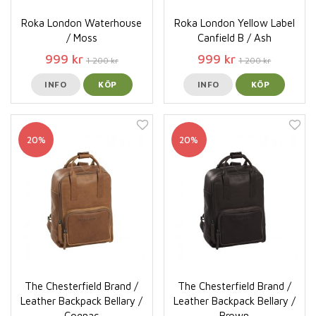
Roka London Waterhouse
Roka London Yellow Label
/ Moss
Canfield B / Ash
999 kr
999 kr
1 200 kr
1 200 kr
INFO
KÖP
INFO
KÖP
20%
20%
The Chesterfield Brand /
The Chesterfield Brand /
Leather Backpack Bellary /
Leather Backpack Bellary /
Cognac
Brown