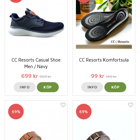
CC Resorts Casual Shoe
CC Resorts Komfortsula
Men / Navy
699 kr
99 kr
900 kr
149 kr
INFO
KÖP
INFO
KÖP
69%
69%