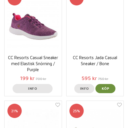
CC Resorts Casual Sneaker
CC Resorts Jada Casual
med Elastisk Snörning /
Sneaker / Bone
Purple
199 kr
595 kr
700 kr
750 kr
INFO
INFO
KÖP
21%
25%