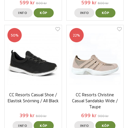
599 kr
599 kr
800 kr
800 kr
INFO
KÖP
INFO
KÖP
50%
22%
CC Resorts Casual Shoe /
CC Resorts Christine
Elastisk Snörning / All Black
Casual Sandalsko Wide /
Taupe
399 kr
699 kr
800 kr
900 kr
INFO
KÖP
INFO
KÖP