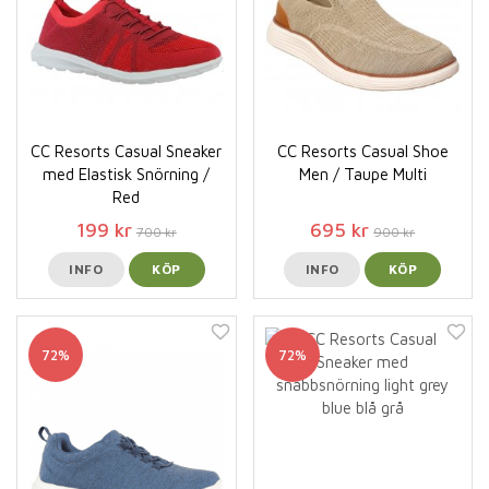
CC Resorts Casual Sneaker
CC Resorts Casual Shoe
med Elastisk Snörning /
Men / Taupe Multi
Red
199 kr
695 kr
700 kr
900 kr
INFO
KÖP
INFO
KÖP
72%
72%