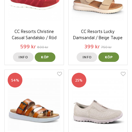
CC Resorts Christine
CC Resorts Lucky
Casual Sandalsko / Röd
Damsandal / Beige Taupe
599 kr
399 kr
800 kr
750 kr
INFO
KÖP
INFO
KÖP
54%
25%