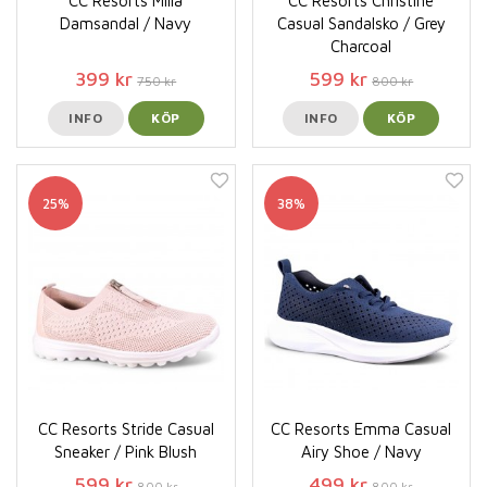
CC Resorts Milla
CC Resorts Christine
Damsandal / Navy
Casual Sandalsko / Grey
Charcoal
399 kr
599 kr
750 kr
800 kr
INFO
KÖP
INFO
KÖP
25%
38%
CC Resorts Stride Casual
CC Resorts Emma Casual
Sneaker / Pink Blush
Airy Shoe / Navy
599 kr
499 kr
800 kr
800 kr