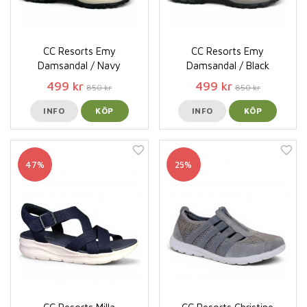
CC Resorts Emy
CC Resorts Emy
Damsandal / Navy
Damsandal / Black
499 kr
499 kr
850 kr
850 kr
INFO
KÖP
INFO
KÖP
47%
25%