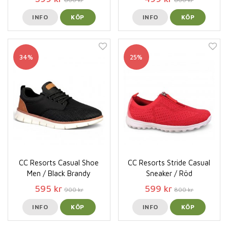
INFO
KÖP
INFO
KÖP
34%
25%
CC Resorts Casual Shoe
CC Resorts Stride Casual
Men / Black Brandy
Sneaker / Röd
595 kr
599 kr
900 kr
800 kr
INFO
KÖP
INFO
KÖP