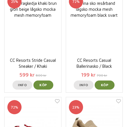
25%
72%
CC Resorts Stride Casual
CC Resorts Casual
Sneaker / Khaki
Ballerinasko / Black
599 kr
199 kr
800 kr
700 kr
INFO
KÖP
INFO
KÖP
72%
23%