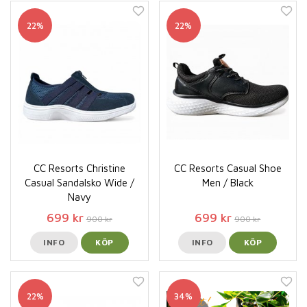
22%
22%
CC Resorts Christine
CC Resorts Casual Shoe
Casual Sandalsko Wide /
Men / Black
Navy
699 kr
699 kr
900 kr
900 kr
INFO
KÖP
INFO
KÖP
22%
34%