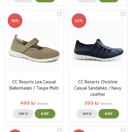
38%
50%
CC Resorts Lea Casual
CC Resorts Christine
Ballerinasko / Taupe Multi
Casual Sandalsko / Navy
Leather
499 kr
399 kr
800 kr
800 kr
INFO
KÖP
INFO
KÖP