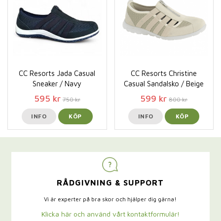
CC Resorts Jada Casual
CC Resorts Christine
Sneaker / Navy
Casual Sandalsko / Beige
595 kr
599 kr
750 kr
800 kr
INFO
KÖP
INFO
KÖP
RÅDGIVNING & SUPPORT
Vi är experter på bra skor och hjälper dig gärna!
Klicka här och använd vårt kontaktformulär!