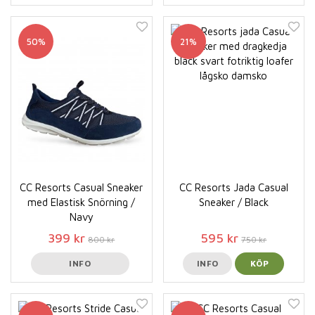
50%
21%
CC Resorts Casual Sneaker
CC Resorts Jada Casual
med Elastisk Snörning /
Sneaker / Black
Navy
399 kr
595 kr
800 kr
750 kr
INFO
INFO
KÖP