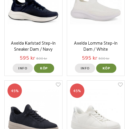
Axelda Karlstad Step-In
Axelda Lomma Step-In
Sneaker Dam / Navy
Dam / White
595 kr
595 kr
800 kr
800 kr
INFO
KÖP
INFO
KÖP
45%
45%