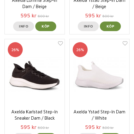
Axelda Lomma Step-In
Axelda Ystad Step-In Dam
Dam / Beige
/ Beige
595 kr
595 kr
800 kr
800 kr
INFO
KÖP
INFO
KÖP
26%
26%
Axelda Karlstad Step-In
Axelda Ystad Step-In Dam
Sneaker Dam / Black
/ White
595 kr
595 kr
800 kr
800 kr