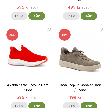
595 kr
499 kr
800 kr
1 250 kr
INFO
KÖP
INFO
KÖP
26%
45%
Axelda Ystad Step-In Dam
Jana Step-In Sneaker Dam
/ Red
/ Stone
595 kr
499 kr
800 kr
900 kr
INFO
KÖP
INFO
KÖP