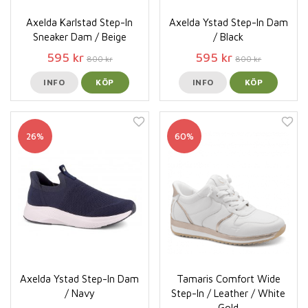
Axelda Karlstad Step-In
Axelda Ystad Step-In Dam
Sneaker Dam / Beige
/ Black
595 kr
595 kr
800 kr
800 kr
INFO
KÖP
INFO
KÖP
26%
60%
Axelda Ystad Step-In Dam
Tamaris Comfort Wide
/ Navy
Step-In / Leather / White
Gold