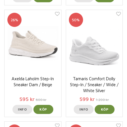
26%
50%
Axelda Laholm Step-In
Tamaris Comfort Dolly
Sneaker Dam / Beige
Step-In / Sneaker / Wide /
White Silver
595 kr
599 kr
800 kr
1 200 kr
INFO
KÖP
INFO
KÖP