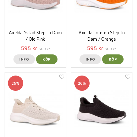
Axelda Ystad Step-In Dam
Axelda Lomma Step-In
/ Old Pink
Dam / Orange
595 kr
595 kr
800 kr
800 kr
INFO
KÖP
INFO
KÖP
26%
26%