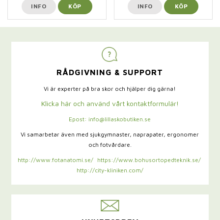
INFO
KÖP
INFO
KÖP
RÅDGIVNING & SUPPORT
Vi är experter på bra skor och hjälper dig gärna!
Klicka här och använd vårt kontaktformulär!
Epost: info@lillaskobutiken.se
Vi samarbetar även med sjukgymnaster,
naprapater, ergonomer
och fotvårdare.
http://www.fotanatomi.se/
https://www.bohusortopedteknik.se/
http://city-kliniken.com/