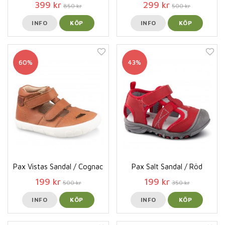
399 kr
299 kr
850 kr
500 kr
INFO
KÖP
INFO
KÖP
60%
43%
Pax Vistas Sandal / Cognac
Pax Salt Sandal / Röd
199 kr
199 kr
500 kr
350 kr
INFO
KÖP
INFO
KÖP