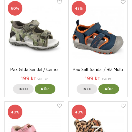
60%
43%
Pax Glida Sandal / Camo
Pax Salt Sandal / Blå Multi
199 kr
199 kr
500 kr
350 kr
INFO
KÖP
INFO
KÖP
40%
40%