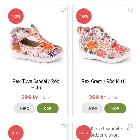
40%
40%
Pax Tuva Sandal / Röd
Pax Gram / Röd Multi
Multi
299 kr
299 kr
500 kr
500 kr
INFO
KÖP
INFO
KÖP
43%
60%