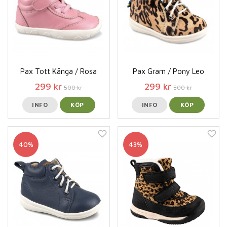
Pax Tott Känga / Rosa
Pax Gram / Pony Leo
299 kr
299 kr
500 kr
500 kr
INFO
KÖP
INFO
KÖP
40%
43%