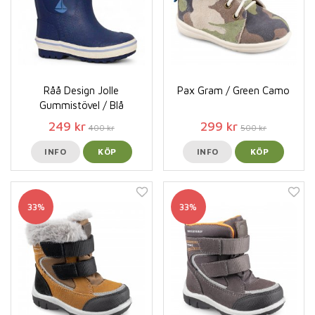
Råå Design Jolle
Pax Gram / Green Camo
Gummistövel / Blå
249 kr
299 kr
400 kr
500 kr
INFO
KÖP
INFO
KÖP
33%
33%