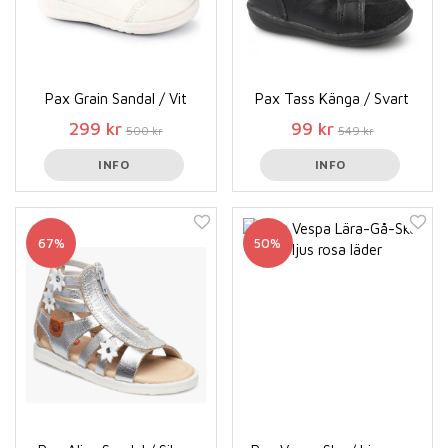
Pax Grain Sandal / Vit
Pax Tass Känga / Svart
299 kr
99 kr
500 kr
549 kr
INFO
INFO
67%
50%