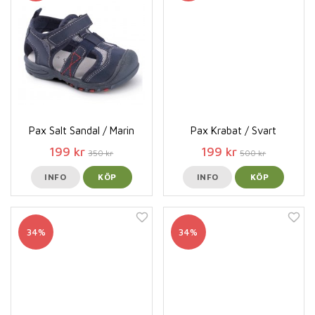
Pax Salt Sandal / Marin
Pax Krabat / Svart
199 kr
199 kr
350 kr
500 kr
INFO
KÖP
INFO
KÖP
34%
34%