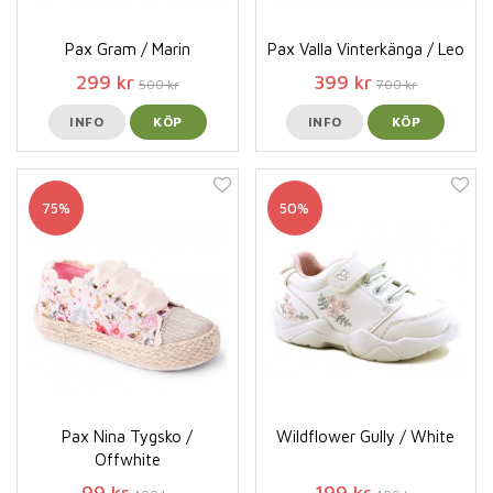
Pax Gram / Marin
Pax Valla Vinterkänga / Leo
299 kr
399 kr
500 kr
700 kr
INFO
KÖP
INFO
KÖP
75%
50%
Pax Nina Tygsko /
Wildflower Gully / White
Offwhite
99 kr
199 kr