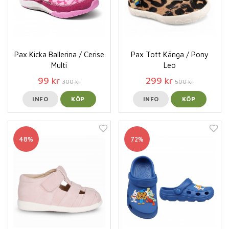
Pax Kicka Ballerina / Cerise
Pax Tott Känga / Pony
Multi
Leo
99 kr
299 kr
300 kr
500 kr
INFO
KÖP
INFO
KÖP
48%
72%