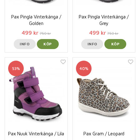
Pax Pingla Vinterkänga /
Pax Pingla Vinterkänga /
Golden
Grey
499 kr
499 kr
750 kr
750 kr
INFO
KÖP
INFO
KÖP
53%
40%
Pax Nuuk Vinterkänga / Lila
Pax Gram / Leopard