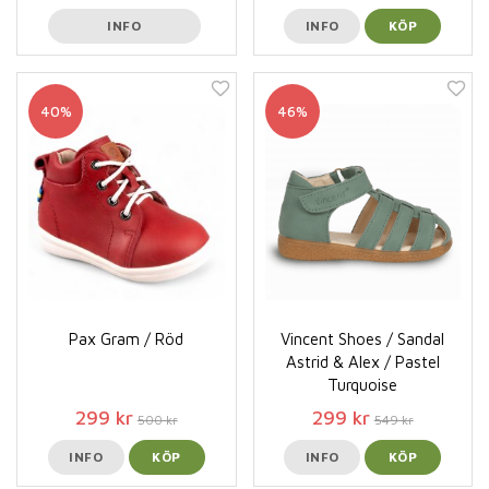
INFO
INFO
KÖP
40%
46%
Pax Gram / Röd
Vincent Shoes / Sandal
Astrid & Alex / Pastel
Turquoise
299 kr
299 kr
500 kr
549 kr
INFO
KÖP
INFO
KÖP