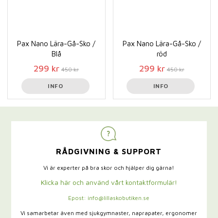
Pax Nano Lära-Gå-Sko /
Pax Nano Lära-Gå-Sko /
Blå
röd
299 kr
299 kr
450 kr
450 kr
INFO
INFO
RÅDGIVNING & SUPPORT
Vi är experter på bra skor och hjälper dig gärna!
Klicka här och använd vårt kontaktformulär!
Epost: info@lillaskobutiken.se
Vi samarbetar även med sjukgymnaster,
naprapater, ergonomer