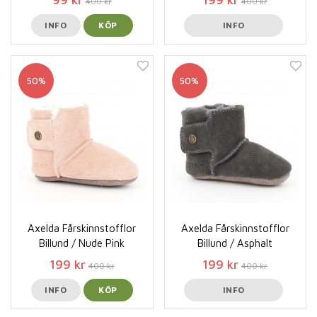
400 kr
400 kr
INFO
KÖP
INFO
50%
50%
Axelda Fårskinnstofflor
Axelda Fårskinnstofflor
Billund / Nude Pink
Billund / Asphalt
199 kr
199 kr
400 kr
400 kr
INFO
KÖP
INFO