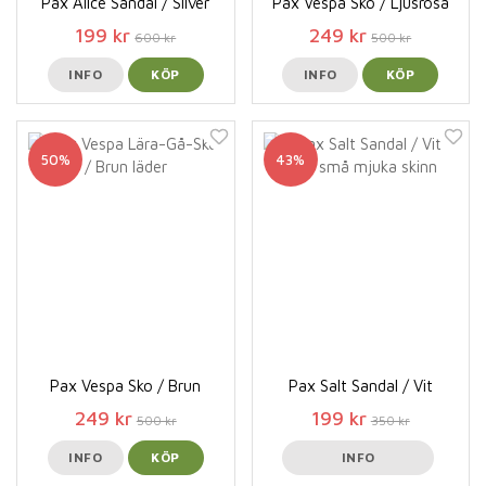
Pax Alice Sandal / Silver
Pax Vespa Sko / Ljusrosa
199 kr
249 kr
600 kr
500 kr
INFO
KÖP
INFO
KÖP
50%
43%
Pax Vespa Sko / Brun
Pax Salt Sandal / Vit
249 kr
199 kr
500 kr
350 kr
INFO
KÖP
INFO