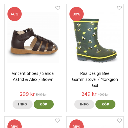
46%
38%
Vincent Shoes / Sandal
Råå Design Bee
Astrid & Alex / Brown
Gummistövel / Mörkgrön
Gul
299 kr
249 kr
549 kr
400 kr
INFO
KÖP
INFO
KÖP
38%
38%