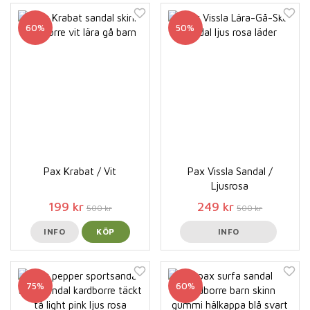
60%
50%
Pax Krabat / Vit
Pax Vissla Sandal /
Ljusrosa
199 kr
249 kr
500 kr
500 kr
INFO
KÖP
INFO
75%
60%