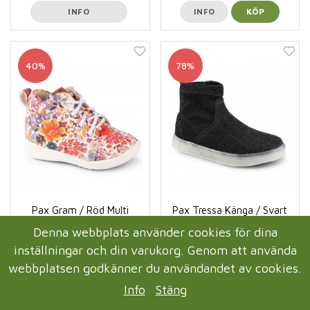
INFO
INFO
KÖP
40%
78%
Pax Gram / Röd Multi
Pax Tressa Känga / Svart
Glitter
Denna webbplats använder cookies för dina
299 kr
99 kr
500 kr
450 kr
inställningar och din varukorg. Genom att använda
webbplatsen godkänner du användandet av cookies.
INFO
KÖP
INFO
KÖP
Info
Stäng