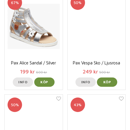
67%
50%
Pax Alice Sandal / Silver
Pax Vespa Sko / Ljusrosa
199 kr
249 kr
600 kr
500 kr
INFO
KÖP
INFO
KÖP
50%
43%