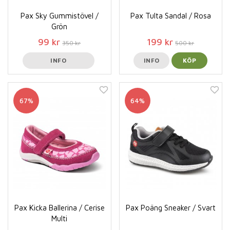
Pax Sky Gummistövel /
Pax Tulta Sandal / Rosa
Grön
99 kr
199 kr
350 kr
500 kr
INFO
INFO
KÖP
67%
64%
Pax Kicka Ballerina / Cerise
Pax Poäng Sneaker / Svart
Multi