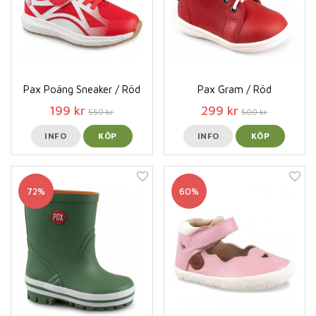
Pax Poäng Sneaker / Röd
Pax Gram / Röd
199 kr
299 kr
550 kr
500 kr
INFO
KÖP
INFO
KÖP
72%
60%