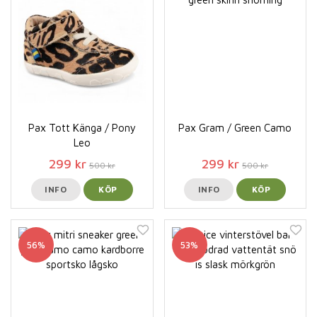
Pax Tott Känga / Pony
Pax Gram / Green Camo
Leo
299 kr
299 kr
500 kr
500 kr
INFO
KÖP
INFO
KÖP
56%
53%