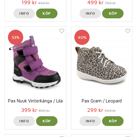
199 kr
499 kr
400 kr
750 kr
INFO
KÖP
INFO
KÖP
53%
40%
Pax Nuuk Vinterkänga / Lila
Pax Gram / Leopard
399 kr
299 kr
850 kr
500 kr
INFO
KÖP
INFO
KÖP