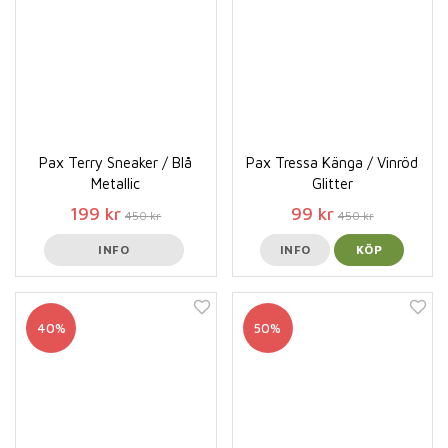
Pax Terry Sneaker / Blå
Pax Tressa Känga / Vinröd
Metallic
Glitter
199 kr
99 kr
450 kr
450 kr
INFO
INFO
KÖP
40%
50%