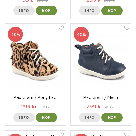
350 kr
500 kr
INFO
KÖP
INFO
KÖP
40%
40%
Pax Gram / Pony Leo
Pax Gram / Marin
299 kr
299 kr
500 kr
500 kr
INFO
KÖP
INFO
KÖP