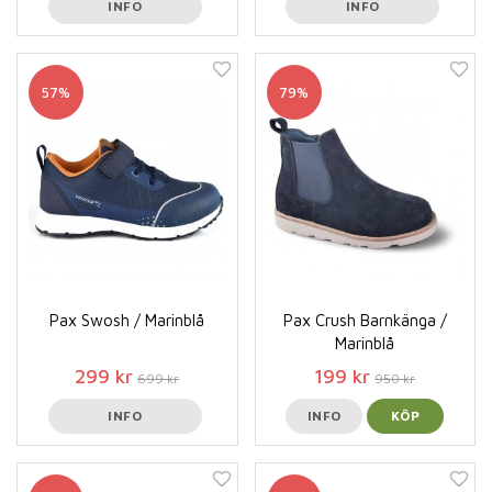
INFO
INFO
57%
79%
Pax Swosh / Marinblå
Pax Crush Barnkänga /
Marinblå
299 kr
199 kr
699 kr
950 kr
INFO
INFO
KÖP