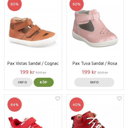
60%
60%
Pax Vistas Sandal / Cognac
Pax Tuva Sandal / Rosa
199 kr
199 kr
500 kr
500 kr
INFO
KÖP
INFO
64%
40%