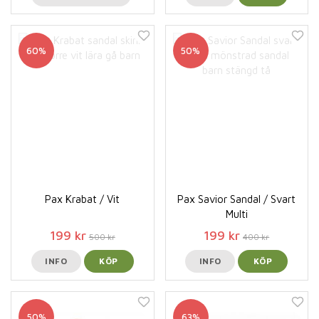
60%
50%
Pax Krabat / Vit
Pax Savior Sandal / Svart
Multi
199 kr
199 kr
500 kr
400 kr
INFO
KÖP
INFO
KÖP
50%
63%