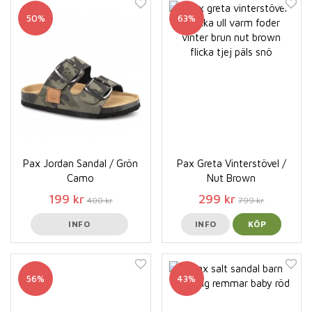
50%
63%
Pax Jordan Sandal / Grön
Pax Greta Vinterstövel /
Camo
Nut Brown
199 kr
299 kr
400 kr
799 kr
INFO
INFO
KÖP
56%
43%