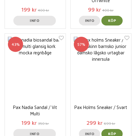
Offwhite
199 kr
99 kr
400 kr
400 kr
INFO
INFO
KÖP
43%
57%
Pax Nadia Sandal / Vit
Pax Holms Sneaker / Svart
Multi
199 kr
299 kr
350 kr
699 kr
INFO
INFO
KÖP