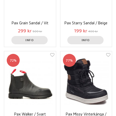
Pax Grain Sandal / Vit
Pax Starry Sandal / Beige
299 kr
199 kr
500 kr
400 kr
INFO
INFO
72%
77%
Pax Walker / Svart
Pax Missy Vinterkänga /