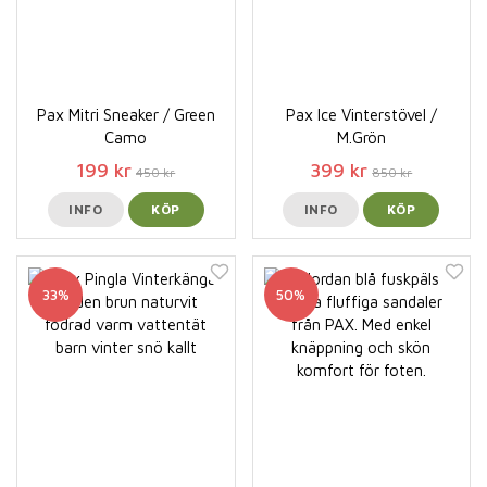
Pax Mitri Sneaker / Green
Pax Ice Vinterstövel /
Camo
M.Grön
199 kr
399 kr
450 kr
850 kr
INFO
KÖP
INFO
KÖP
33%
50%