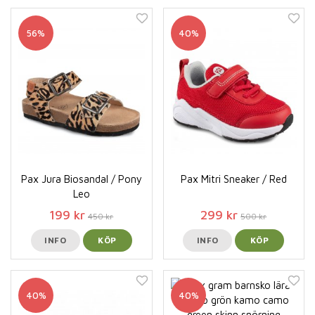
56%
40%
Pax Jura Biosandal / Pony
Pax Mitri Sneaker / Red
Leo
199 kr
299 kr
450 kr
500 kr
INFO
KÖP
INFO
KÖP
40%
40%