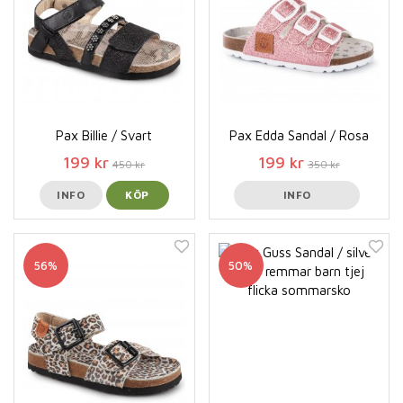
Pax Billie / Svart
Pax Edda Sandal / Rosa
199 kr
199 kr
450 kr
350 kr
INFO
KÖP
INFO
56%
50%