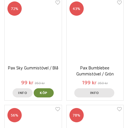
72%
43%
Pax Sky Gummistövel / Blå
Pax Bumblebee
Gummistövel / Grön
99 kr
199 kr
350 kr
350 kr
INFO
KÖP
INFO
56%
78%