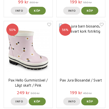
99 kr
199 kr
300 kr
550 kr
INFO
KÖP
INFO
KÖP
50%
56%
Pax Hello Gummistövel /
Pax Jura Biosandal / Svart
Lågt skaft / Pink
249 kr
199 kr
500 kr
450 kr
INFO
KÖP
INFO
KÖP