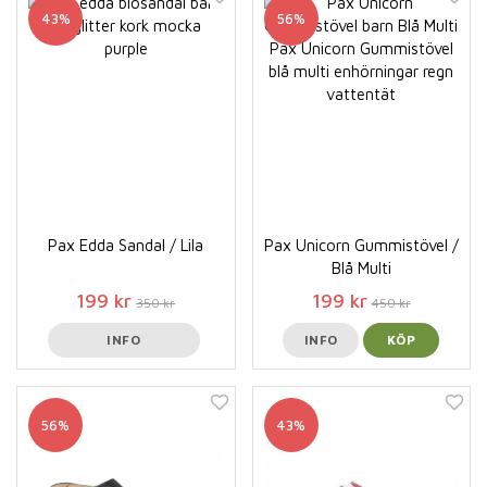
43%
56%
Pax Edda Sandal / Lila
Pax Unicorn Gummistövel /
Blå Multi
199 kr
199 kr
350 kr
450 kr
INFO
INFO
KÖP
56%
43%