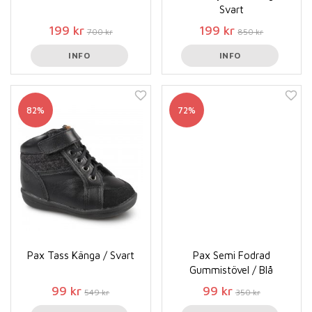
Svart
199 kr
199 kr
700 kr
850 kr
INFO
INFO
82%
72%
Pax Tass Känga / Svart
Pax Semi Fodrad
Gummistövel / Blå
99 kr
99 kr
549 kr
350 kr