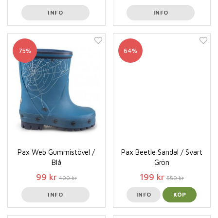
INFO
INFO
75%
64%
Pax Web Gummistövel /
Pax Beetle Sandal / Svart
Blå
Grön
99 kr
199 kr
400 kr
550 kr
INFO
INFO
KÖP