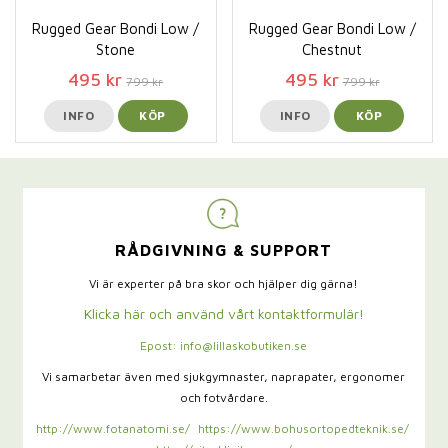
Rugged Gear Bondi Low /
Rugged Gear Bondi Low /
Stone
Chestnut
495 kr
495 kr
799 kr
799 kr
INFO
KÖP
INFO
KÖP
RÅDGIVNING & SUPPORT
Vi är experter på bra skor och hjälper dig gärna!
Klicka här och använd vårt kontaktformulär!
Epost: info@lillaskobutiken.se
Vi samarbetar även med sjukgymnaster,
naprapater, ergonomer
och fotvårdare.
http://www.fotanatomi.se/
https://www.bohusortopedteknik.se/