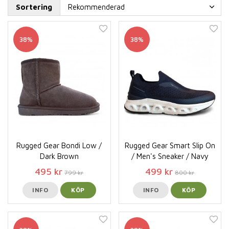
Sortering
38%
38%
Rugged Gear Bondi Low /
Rugged Gear Smart Slip On
Dark Brown
/ Men's Sneaker / Navy
495 kr
499 kr
799 kr
800 kr
INFO
KÖP
INFO
KÖP