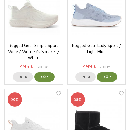
Rugged Gear Simple Sport
Rugged Gear Lady Sport /
Wide / Women's Sneaker /
Light Blue
White
495 kr
499 kr
800 kr
700 kr
INFO
KÖP
INFO
KÖP
29%
38%