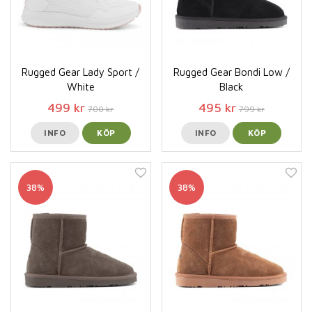
Rugged Gear Lady Sport /
Rugged Gear Bondi Low /
White
Black
499 kr
495 kr
700 kr
799 kr
INFO
KÖP
INFO
KÖP
38%
38%