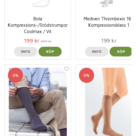
Bola
Mediven Thrombexin 18 /
Kompressions-/Stödstrumpor
Kompressionsklass 1
Coolmax / Vit
199 kr
199 kr
249 kr
INFO
KÖP
INFO
KÖP
0%
0%