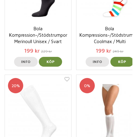
Bola
Bola
Kompression-/Stödstrumpor
Kompressions-/Stödstrump
Merinoull Unisex / Svart
Coolmax / Multi
199 kr
199 kr
229 kr
249 kr
INFO
KÖP
INFO
KÖP
20%
0%