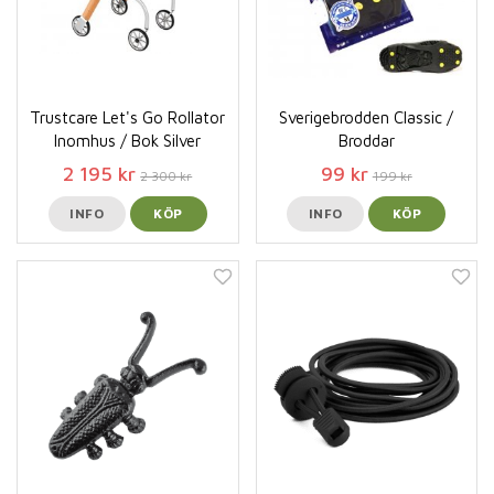
Trustcare Let's Go Rollator
Sverigebrodden Classic /
Inomhus / Bok Silver
Broddar
2 195 kr
99 kr
2 300 kr
199 kr
INFO
KÖP
INFO
KÖP