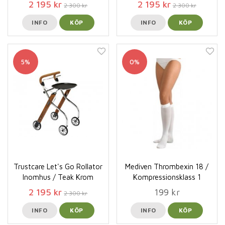
2 195 kr
2 195 kr
2 300 kr
2 300 kr
INFO
KÖP
INFO
KÖP
5%
0%
Trustcare Let's Go Rollator
Mediven Thrombexin 18 /
Inomhus / Teak Krom
Kompressionsklass 1
2 195 kr
199 kr
2 300 kr
INFO
KÖP
INFO
KÖP