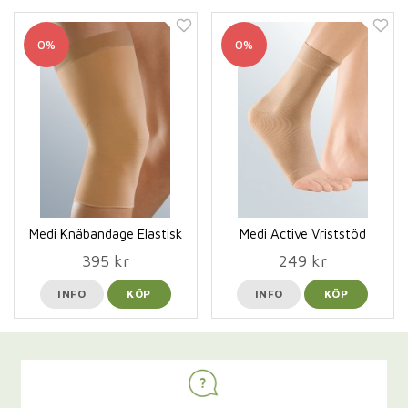
0%
0%
Medi Knäbandage Elastisk
Medi Active Vriststöd
395 kr
249 kr
INFO
KÖP
INFO
KÖP