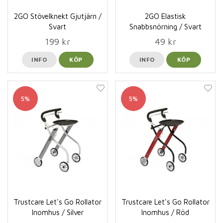
2GO Stövelknekt Gjutjärn /
2GO Elastisk
Svart
Snabbsnörning / Svart
199 kr
49 kr
INFO
KÖP
INFO
KÖP
5%
5%
Trustcare Let's Go Rollator
Trustcare Let's Go Rollator
Inomhus / Silver
Inomhus / Röd