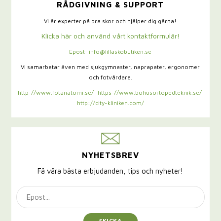
RÅDGIVNING & SUPPORT
Vi är experter på bra skor och hjälper dig gärna!
Klicka här och använd vårt kontaktformulär!
Epost: info@lillaskobutiken.se
Vi samarbetar även med sjukgymnaster,
naprapater, ergonomer
och fotvårdare.
http://www.fotanatomi.se/
https://www.bohusortopedteknik.se/
http://city-kliniken.com/
NYHETSBREV
Få våra bästa erbjudanden, tips och nyheter!
SKICKA