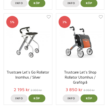
INFO
KÖP
INFO
KÖP
5%
3%
Trustcare Let's Go Rollator
Trustcare Let's Shop
Inomhus / Silver
Rollator Utomhus /
Grafitgrå
2 195 kr
3 850 kr
2 300 kr
3 950 kr
INFO
KÖP
INFO
KÖP