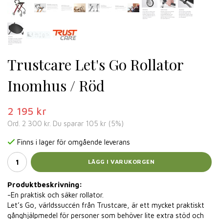
Trustcare Let's Go Rollator
Inomhus / Röd
2 195 kr
Ord.
2 300 kr
. Du sparar
105 kr
(
5
%)
Finns i lager för omgående leverans
LÄGG I VARUKORGEN
Produktbeskrivning:
-En praktisk och säker rollator.
Let’s Go, världssuccén från Trustcare, är ett mycket praktiskt
gånghjälpmedel för personer som behöver lite extra stöd och