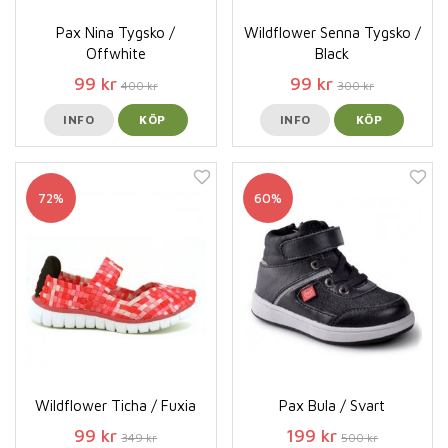
Pax Nina Tygsko /
Wildflower Senna Tygsko /
Offwhite
Black
99 kr
99 kr
400 kr
300 kr
INFO
KÖP
INFO
KÖP
72%
60%
Wildflower Ticha / Fuxia
Pax Bula / Svart
99 kr
199 kr
349 kr
500 kr