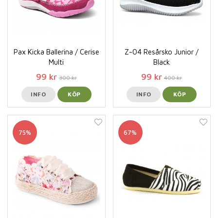
Pax Kicka Ballerina / Cerise
Z-04 Resårsko Junior /
Multi
Black
99 kr
99 kr
300 kr
400 kr
INFO
KÖP
INFO
KÖP
75%
67%