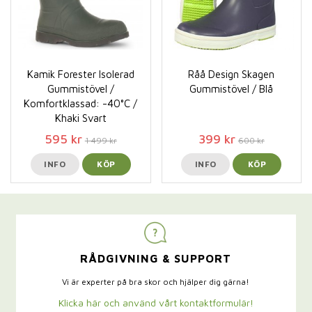
Kamik Forester Isolerad
Råå Design Skagen
Gummistövel /
Gummistövel / Blå
Komfortklassad: -40°C /
Khaki Svart
595 kr
399 kr
1 499 kr
600 kr
INFO
KÖP
INFO
KÖP
RÅDGIVNING & SUPPORT
Vi är experter på bra skor och hjälper dig gärna!
Klicka här och använd vårt kontaktformulär!