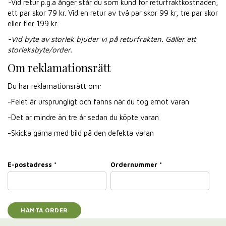
-
Vid retur p.g.a ånger står du som kund för returfraktkostnaden,
ett par skor 79 kr. Vid en retur av två par skor 99 kr, tre par skor
eller fler 199 kr.
-Vid byte av storlek bjuder vi på returfrakten. Gäller ett
storleksbyte/order.
Om reklamationsrätt
Du har reklamationsrätt om:
-Felet är ursprungligt och fanns när du tog emot varan
-Det är mindre än tre år sedan du köpte varan
-Skicka gärna med bild på den defekta varan
E-postadress *
Ordernummer *
HÄMTA ORDER