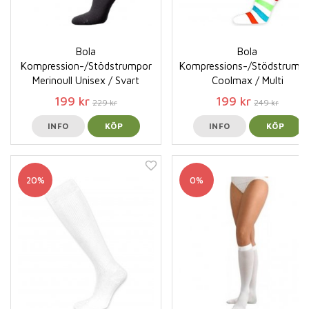
Bola
Bola
Kompression-/Stödstrumpor
Kompressions-/Stödstrump
Merinoull Unisex / Svart
Coolmax / Multi
199 kr
199 kr
229 kr
249 kr
INFO
KÖP
INFO
KÖP
20%
0%