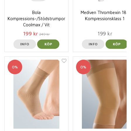
Bola
Mediven Thrombexin 18 /
Kompressions-/Stödstrumpor
Kompressionsklass 1
Coolmax / Vit
199 kr
199 kr
249 kr
INFO
KÖP
INFO
KÖP
0%
0%