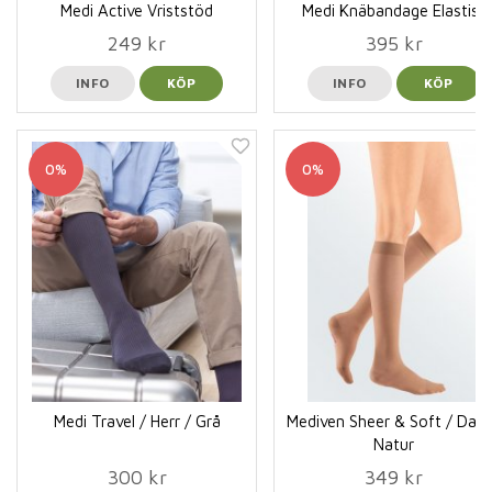
Medi Active Vriststöd
Medi Knäbandage Elastisk
249 kr
395 kr
INFO
KÖP
INFO
KÖP
0%
0%
Medi Travel / Herr / Grå
Mediven Sheer & Soft / Dam
Natur
300 kr
349 kr