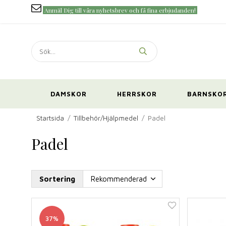
Anmäl Dig till våra nyhetsbrev och få fina erbjudanden!
DAMSKOR
HERRSKOR
BARNSKO
Startsida
/
Tillbehör/Hjälpmedel
/
Padel
Padel
Sortering
37%