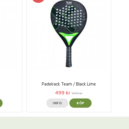
Padelrack Team / Black Lime
499 kr
999 kr
INFO
KÖP