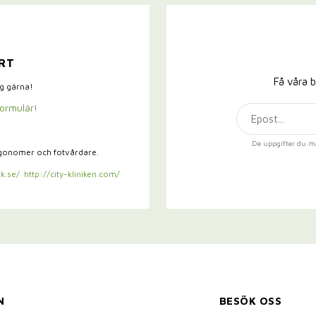
RT
Få våra b
ig gärna!
formulär!
De uppgifter du m
rgonomer och fotvårdare.
k.se/
http://city-kliniken.com/
N
BESÖK OSS