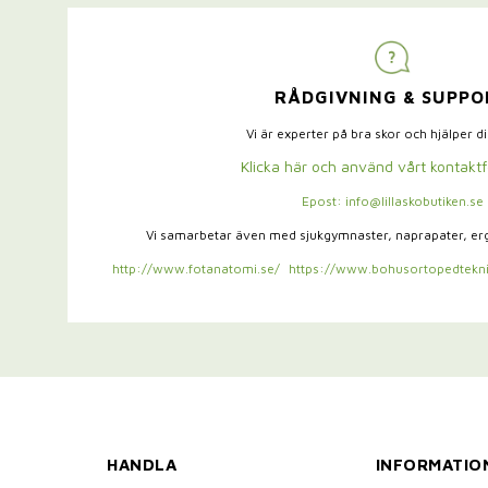
RÅDGIVNING & SUPPO
Vi är experter på bra skor och hjälper d
Klicka här och använd vårt kontakt
Epost: info@lillaskobutiken.se
Vi samarbetar även med sjukgymnaster,
naprapater, e
http://www.fotanatomi.se/
https://www.bohusortopedtekni
HANDLA
INFORMATIO