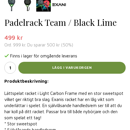
Padelrack Team / Black Lime
499 kr
Ord.
999 kr
. Du sparar
500 kr
(
50
%)
Finns i lager för omgående leverans
LÄGG I VARUKORGEN
Produktbeskrivning:
Lättspelat racket i Light Carbon Frame med en stor sweetspot
vilket ger riktigt bra slag. Exanis racket har en låg vikt som
underlättar i spelet. En självlåsande handledsrem ser till att du
har koll på ditt racket. Passar bra till både nybörjare och den
som spelat ett tag!
* Stor sweetspot
* Självlåsande handledsrem