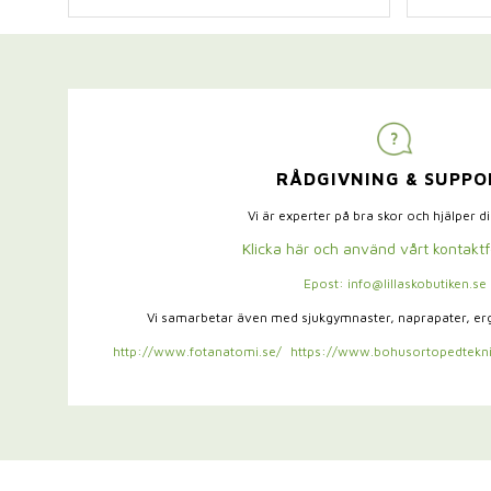
RÅDGIVNING & SUPPO
Vi är experter på bra skor och hjälper d
Klicka här och använd vårt kontakt
Epost: info@lillaskobutiken.se
Vi samarbetar även med sjukgymnaster,
naprapater, e
http://www.fotanatomi.se/
https://www.bohusortopedtekni