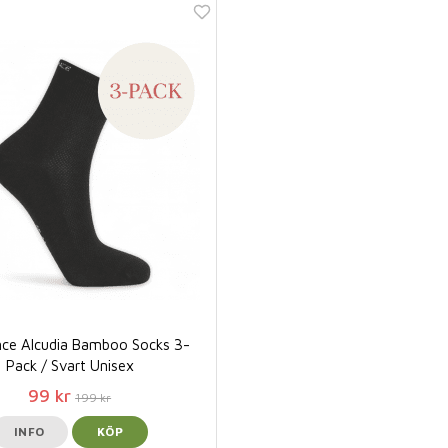
nce Alcudia Bamboo Socks 3-
Pack / Svart Unisex
99 kr
199 kr
INFO
KÖP