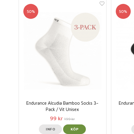
50%
50%
Endurance Alcudia Bamboo Socks 3-
Endura
Pack / Vit Unisex
99 kr
199 kr
INFO
KÖP