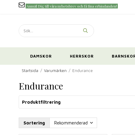
Anmäl Dig till våra nyhetsbrev och få fina erbjudanden!
DAMSKOR
HERRSKOR
BARNSKO
Startsida
/
Varumärken
/
Endurance
Endurance
Produktfiltrering
Sortering