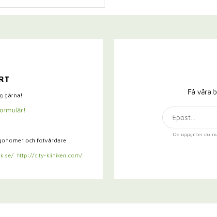
RT
Få våra b
ig gärna!
formulär!
De uppgifter du m
rgonomer och fotvårdare.
k.se/
http://city-kliniken.com/