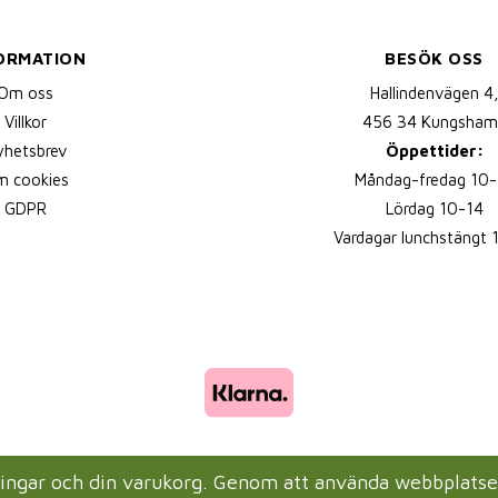
ORMATION
BESÖK OSS
Om oss
Hallindenvägen 4
Villkor
456 34 Kungsham
yhetsbrev
Öppettider:
 cookies
Måndag-fredag 10-
GDPR
Lördag 10-14
Vardagar lunchstängt 
lningar och din varukorg. Genom att använda webbplats
Drift & produktion:
Wikinggruppen