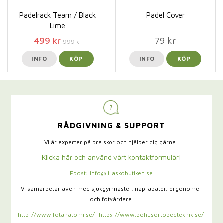
Padelrack Team / Black
Padel Cover
Lime
499 kr
79 kr
999 kr
INFO
KÖP
INFO
KÖP
RÅDGIVNING & SUPPORT
Vi är experter på bra skor och hjälper dig gärna!
Klicka här och använd vårt kontaktformulär!
Epost: info@lillaskobutiken.se
Vi samarbetar även med sjukgymnaster,
naprapater, ergonomer
och fotvårdare.
http://www.fotanatomi.se/
https://www.bohusortopedteknik.se/