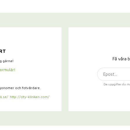
RT
Få våra b
ig gärna!
formulär!
De uppgifter du m
rgonomer och fotvårdare.
k.se/
http://city-kliniken.com/