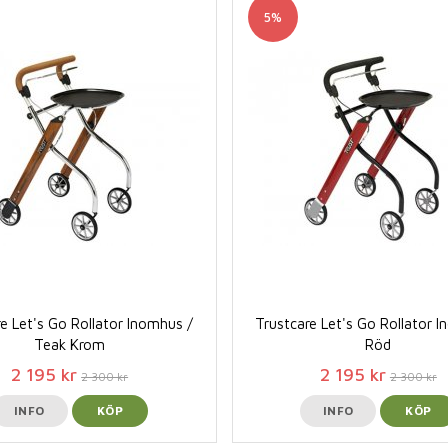
5%
e Let's Go Rollator Inomhus /
Trustcare Let's Go Rollator 
Teak Krom
Röd
2 195 kr
2 195 kr
2 300 kr
2 300 kr
INFO
KÖP
INFO
KÖP