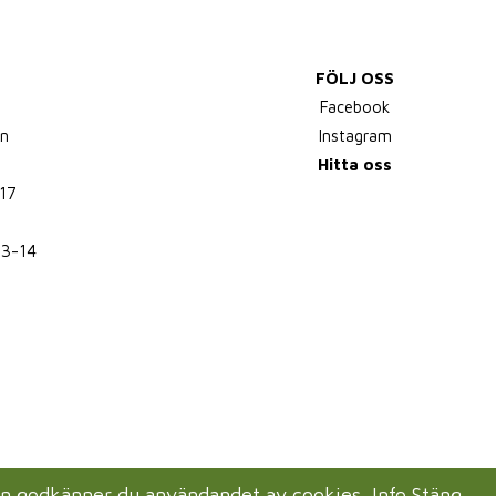
FÖLJ OSS
,
Facebook
n
Instagram
Hitta oss
17
13-14
en godkänner du användandet av cookies.
Info
Stäng