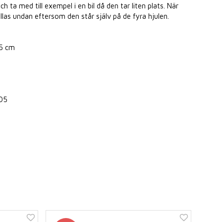
och ta med till exempel i en bil då den tar liten plats. När
ällas undan eftersom den står själv på de fyra hjulen.
95 cm
005