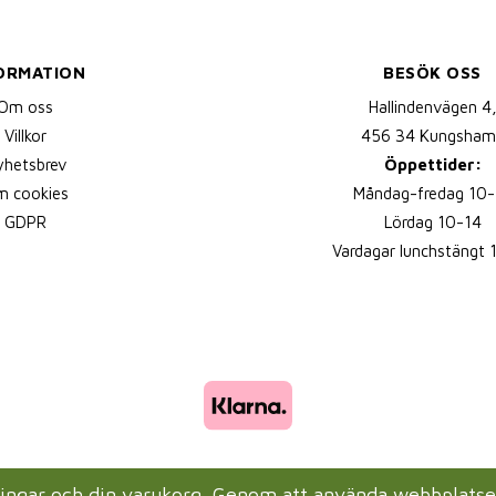
ORMATION
BESÖK OSS
Om oss
Hallindenvägen 4
Villkor
456 34 Kungsham
yhetsbrev
Öppettider:
 cookies
Måndag-fredag 10-
GDPR
Lördag 10-14
Vardagar lunchstängt 
lningar och din varukorg. Genom att använda webbplats
Drift & produktion:
Wikinggruppen