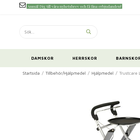
Anmäl Dig till våra nyhetsbrev och få fina erbjudanden!
DAMSKOR
HERRSKOR
BARNSKO
Startsida
/
Tillbehör/Hjälpmedel
/
Hjälpmedel
/
Trustcare 