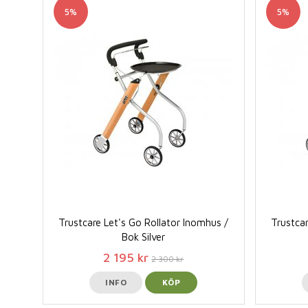
5%
5%
Trustcare Let's Go Rollator Inomhus /
Trustcar
Bok Silver
2 195 kr
2 300 kr
INFO
KÖP