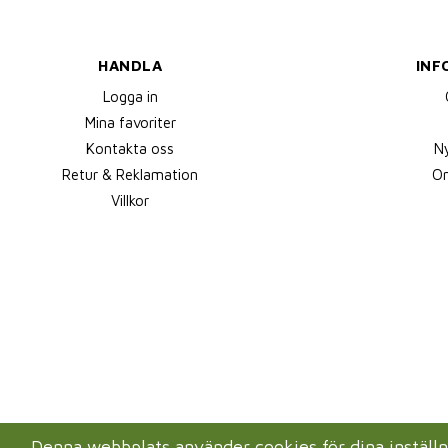
HANDLA
INF
Logga in
Mina favoriter
Kontakta oss
N
Retur & Reklamation
Om
Villkor
Denna webbplats använder cookies för dina instäl