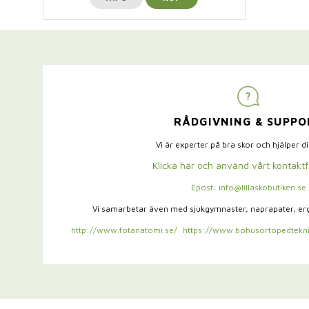
RÅDGIVNING & SUPPO
Vi är experter på bra skor och hjälper d
Klicka här och använd vårt kontakt
Epost: info@lillaskobutiken.se
Vi samarbetar även med sjukgymnaster,
naprapater, e
http://www.fotanatomi.se/
https://www.bohusortopedtekni