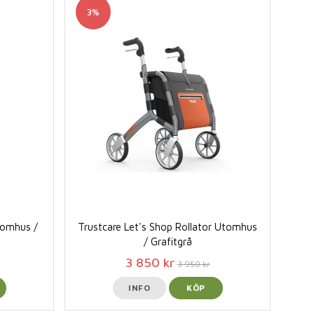
3%
Inomhus /
Trustcare Let's Shop Rollator Utomhus
/ Grafitgrå
3 850 kr
3 950 kr
INFO
KÖP