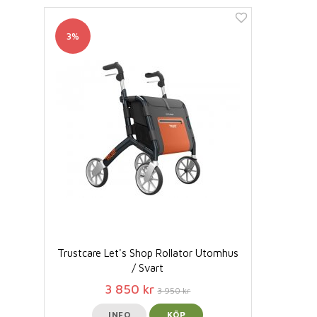
3%
Trustcare Let's Shop Rollator Utomhus
/ Svart
3 850 kr
3 950 kr
INFO
KÖP