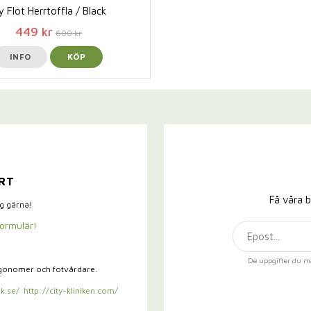
y Flot Herrtoffla / Black
449 kr
600 kr
INFO
KÖP
RT
Få våra b
ig gärna!
formulär!
De uppgifter du m
rgonomer och fotvårdare.
k.se/
http://city-kliniken.com/