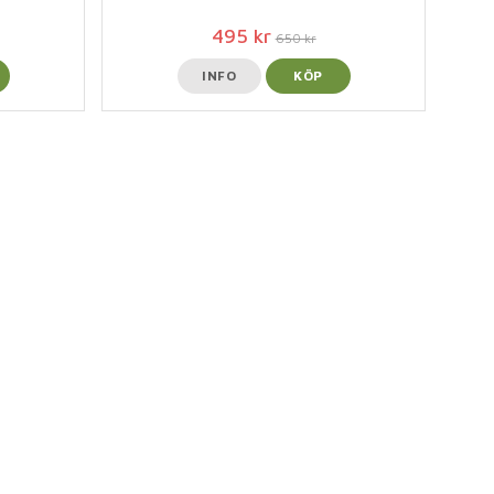
495 kr
650 kr
INFO
KÖP