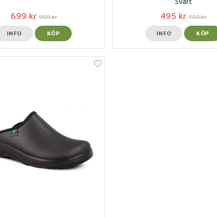
Svart
699 kr
495 kr
900 kr
700 kr
INFO
KÖP
INFO
KÖP