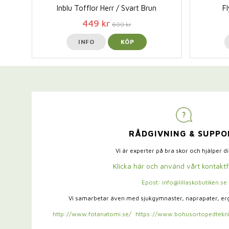
Inblu Tofflor Herr / Svart Brun
Fl
449 kr
600 kr
INFO
KÖP
RÅDGIVNING & SUPPO
Vi är experter på bra skor och hjälper d
Klicka här och använd vårt kontakt
Epost: info@lillaskobutiken.se
Vi samarbetar även med sjukgymnaster,
naprapater, e
http://www.fotanatomi.se/
https://www.bohusortopedtekni