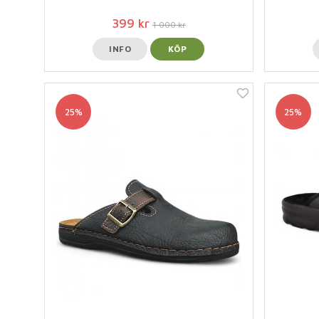
399 kr
1 000 kr
INFO
KÖP
25%
25%