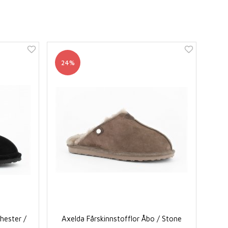
24%
hester /
Axelda Fårskinnstofflor Åbo / Stone