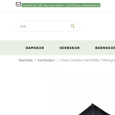
Anmäl Dig till våra nyhetsbrev och få fina erbjudanden!
DAMSKOR
HERRSKOR
BARNSKO
Startsida
/
Fyndsidan!
/
Cloxx Comfort Herrtoffla / Mörkgr