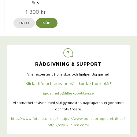
Sits
1 300 kr
INFO
KÖP
RÅDGIVNING & SUPPORT
Vi är experter på bra skor och hjälper dig gärna!
Klicka här och använd vårt kontaktformulär!
Epost: info@lillaskobutiken.se
Vi samarbetar även med sjukgymnaster,
naprapater, ergonomer
och fotvårdare.
http://www.fotanatomi.se/
https://www.bohusortopedteknik.se/
http://city-kliniken.com/