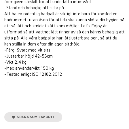
formgiven särskilt för att underlätta intimvård.
-Stabil och behaglig att sitta på.
Att ha en ordentlig badpall är viktigt inte bara för komforten i
badrummet, utan även för att du ska kunna sköta din hygien på
ett så lätt och smidigt sätt som möjligt. Let´s Enjoy är
utformad så att vattnet lätt rinner av så den känns behaglig att
sitta på. Alla våra badpallar har lättjusterbara ben, så att du
kan ställa in dem efter din egen sitthöjd.
-Färg: Svart med vit sits
-Justerbar höjd 42-53cm
-Vikt 2,4 kg
-Max användarvikt 150 kg
-Testad enligt ISO 12182:2012
SPARA SOM FAVORIT