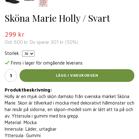
Sköna Marie Holly / Svart
299 kr
Ord.
600 kr
. Du sparar
301 kr
(
50
%)
Storlek
Finns i lager för omgående leverans
LÄGG I VARUKORGEN
Produktbeskrivning:
Holly är en mjuk och skön damsko från svenska märket Sköna
Marie. Skon är tillverkad i mocka med dekorativt hålmönster och
har resår på sidorna, en slipon-modell som är lätt att ta på och
av. Yttersula i gummi med bra grepp.
Material: Mocka
Innersula: Läder, urtagbar
Yttersula: Gummi