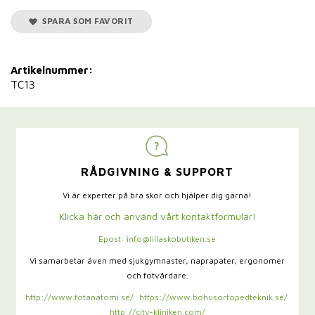
SPARA SOM FAVORIT
Artikelnummer:
TC13
RÅDGIVNING & SUPPORT
Vi är experter på bra skor och hjälper dig gärna!
Klicka här och använd vårt kontaktformulär!
Epost: info@lillaskobutiken.se
Vi samarbetar även med sjukgymnaster,
naprapater, ergonomer
och fotvårdare.
http://www.fotanatomi.se/
https://www.bohusortopedteknik.se/
http://city-kliniken.com/