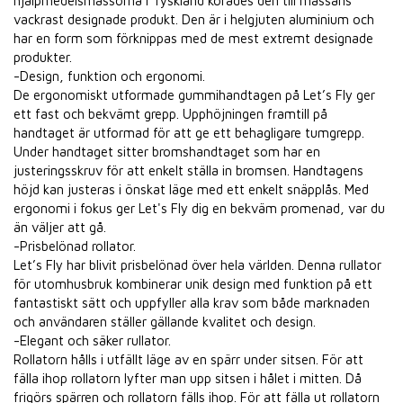
hjälpmedelsmässorna i Tyskland korades den till mässans
vackrast designade produkt. Den är i helgjuten aluminium och
har en form som förknippas med de mest extremt designade
produkter.
-Design, funktion och ergonomi.
De ergonomiskt utformade gummihandtagen på Let’s Fly ger
ett fast och bekvämt grepp. Upphöjningen framtill på
handtaget är utformad för att ge ett behagligare tumgrepp.
Under handtaget sitter bromshandtaget som har en
justeringsskruv för att enkelt ställa in bromsen. Handtagens
höjd kan justeras i önskat läge med ett enkelt snäpplås. Med
ergonomi i fokus ger Let's Fly dig en bekväm promenad, var du
än väljer att gå.
-Prisbelönad rollator.
Let’s Fly har blivit prisbelönad över hela världen. Denna rullator
för utomhusbruk kombinerar unik design med funktion på ett
fantastiskt sätt och uppfyller alla krav som både marknaden
och användaren ställer gällande kvalitet och design.
-Elegant och säker rullator.
Rollatorn hålls i utfällt läge av en spärr under sitsen. För att
fälla ihop rollatorn lyfter man upp sitsen i hålet i mitten. Då
frigörs spärren och rollatorn fälls ihop. För att fälla ut rollatorn