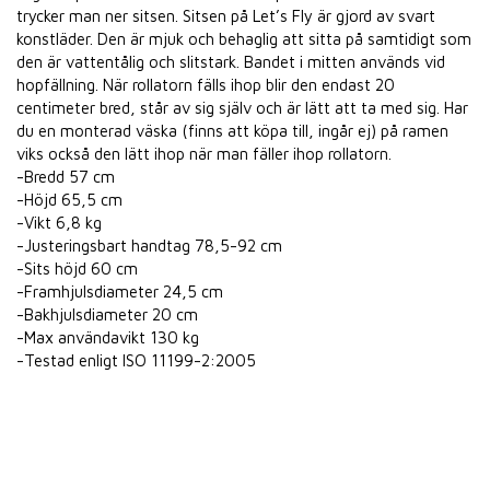
trycker man ner sitsen. Sitsen på Let’s Fly är gjord av svart
konstläder. Den är mjuk och behaglig att sitta på samtidigt som
den är vattentålig och slitstark. Bandet i mitten används vid
hopfällning. När rollatorn fälls ihop blir den endast 20
centimeter bred, står av sig själv och är lätt att ta med sig. Har
du en monterad väska (finns att köpa till, ingår ej) på ramen
viks också den lätt ihop när man fäller ihop rollatorn.
-Bredd 57 cm
-Höjd 65,5 cm
-Vikt 6,8 kg
-Justeringsbart handtag 78,5-92 cm
-Sits höjd 60 cm
-Framhjulsdiameter 24,5 cm
-Bakhjulsdiameter 20 cm
-Max användavikt 130 kg
-Testad enligt ISO 11199-2:2005