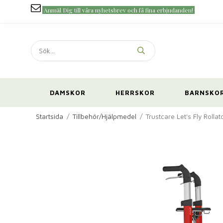
Anmäl Dig till våra nyhetsbrev och få fina erbjudanden!
DAMSKOR
HERRSKOR
BARNSKO
Startsida
/
Tillbehör/Hjälpmedel
/
Trustcare Let's Fly Rolla