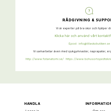
RÅDGIVNING & SUPPO
Vi är experter på bra skor och hjälper d
Klicka här och använd vårt kontakt
Epost: info@lillaskobutiken.se
Vi samarbetar även med sjukgymnaster,
naprapater, e
http://www.fotanatomi.se/
https://www.bohusortopedtekni
HANDLA
INFORMATIO