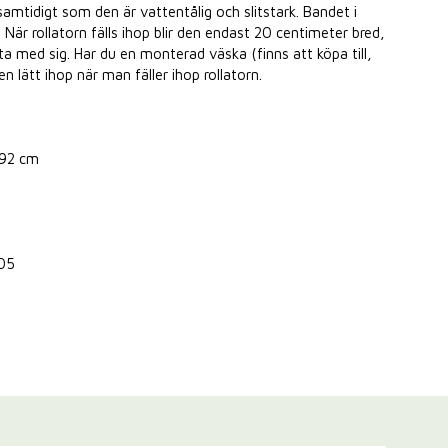
samtidigt som den är vattentålig och slitstark. Bandet i
 När rollatorn fälls ihop blir den endast 20 centimeter bred,
t ta med sig. Har du en monterad väska (finns att köpa till,
n lätt ihop när man fäller ihop rollatorn.
-92 cm
005