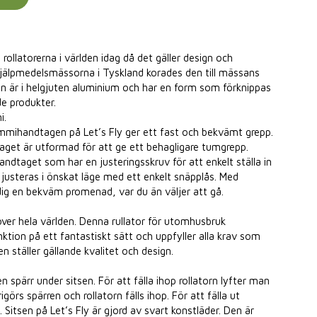
rollatorerna i världen idag då det gäller design och
hjälpmedelsmässorna i Tyskland korades den till mässans
n är i helgjuten aluminium och har en form som förknippas
e produkter.
i.
ihandtagen på Let’s Fly ger ett fast och bekvämt grepp.
aget är utformad för att ge ett behagligare tumgrepp.
ndtaget som har en justeringsskruv för att enkelt ställa in
usteras i önskat läge med ett enkelt snäpplås. Med
 dig en bekväm promenad, var du än väljer att gå.
d över hela världen. Denna rullator för utomhusbruk
tion på ett fantastiskt sätt och uppfyller alla krav som
ställer gällande kvalitet och design.
 en spärr under sitsen. För att fälla ihop rollatorn lyfter man
rigörs spärren och rollatorn fälls ihop. För att fälla ut
. Sitsen på Let’s Fly är gjord av svart konstläder. Den är