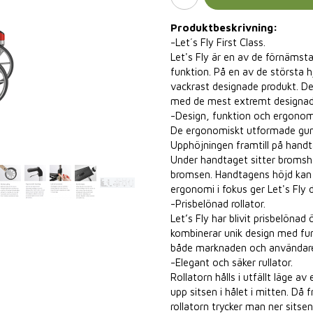
Produktbeskrivning:
-Let´s Fly First Class.
Let's Fly är en av de förnämsta 
funktion. På en av de största 
vackrast designade produkt. De
med de mest extremt designad
-Design, funktion och ergonom
De ergonomiskt utformade gumm
Upphöjningen framtill på handt
Under handtaget sitter bromsha
bromsen. Handtagens höjd kan j
ergonomi i fokus ger Let's Fly
-Prisbelönad rollator.
Let’s Fly har blivit prisbelöna
kombinerar unik design med funk
både marknaden och användaren 
-Elegant och säker rullator.
Rollatorn hålls i utfällt läge av
upp sitsen i hålet i mitten. Då f
rollatorn trycker man ner sitsen