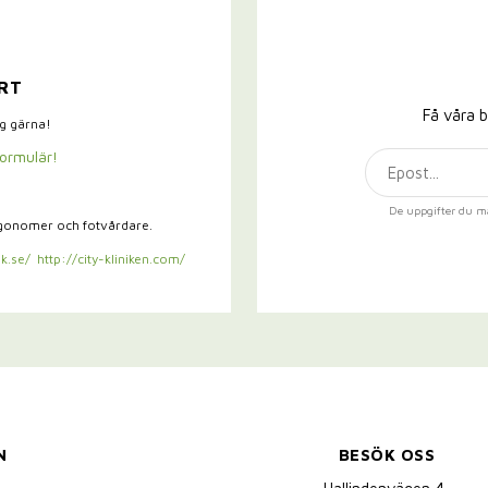
RT
Få våra b
ig gärna!
formulär!
De uppgifter du m
rgonomer och fotvårdare.
k.se/
http://city-kliniken.com/
N
BESÖK OSS