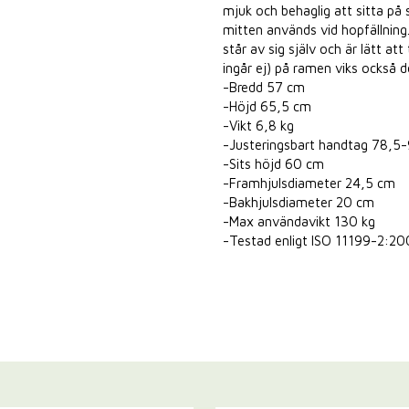
mjuk och behaglig att sitta på 
mitten används vid hopfällning.
står av sig själv och är lätt at
ingår ej) på ramen viks också de
-Bredd 57 cm
-Höjd 65,5 cm
-Vikt 6,8 kg
-Justeringsbart handtag 78,5
-Sits höjd 60 cm
-Framhjulsdiameter 24,5 cm
-Bakhjulsdiameter 20 cm
-Max användavikt 130 kg
-Testad enligt ISO 11199-2:2