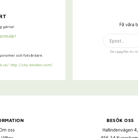
RT
Få våra b
ig gärna!
formulär!
De uppgifter du m
rgonomer och fotvårdare.
k.se/
http://city-kliniken.com/
ORMATION
BESÖK OSS
Om oss
Hallindenvägen 4
Villkor
456 34 Kungsham