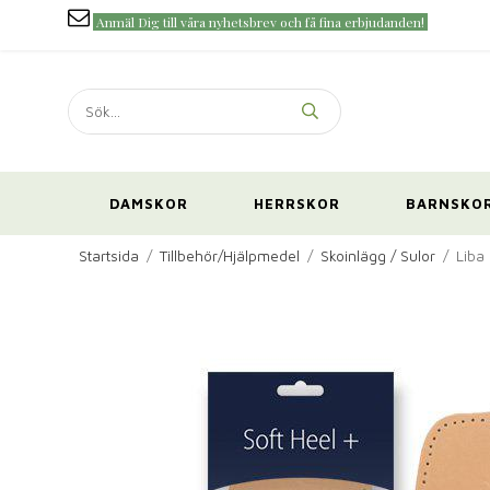
Anmäl Dig till våra nyhetsbrev och få fina erbjudanden!
DAMSKOR
HERRSKOR
BARNSKO
Startsida
/
Tillbehör/Hjälpmedel
/
Skoinlägg / Sulor
/
Liba 