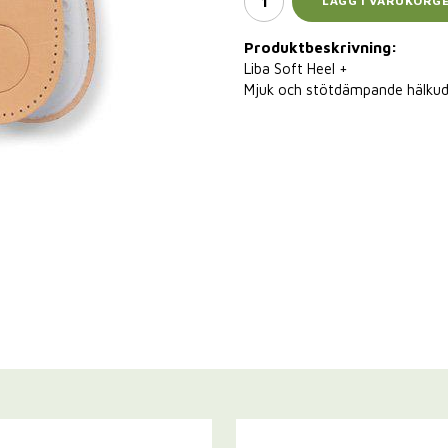
LÄGG I VARUKORG
Produktbeskrivning:
Liba Soft Heel +
Mjuk och stötdämpande hälkudde