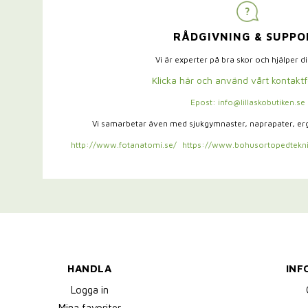
RÅDGIVNING & SUPPO
Vi är experter på bra skor och hjälper d
Klicka här och använd vårt kontakt
Epost: info@lillaskobutiken.se
Vi samarbetar även med sjukgymnaster,
naprapater, e
http://www.fotanatomi.se/
https://www.bohusortopedtekni
HANDLA
INF
Logga in
Mina favoriter