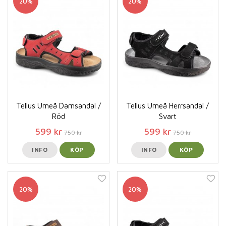
20%
20%
Tellus Umeå Damsandal /
Tellus Umeå Herrsandal /
Röd
Svart
599 kr
599 kr
750 kr
750 kr
INFO
KÖP
INFO
KÖP
20%
20%