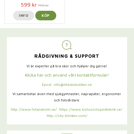
599 kr
750 kr
INFO
KÖP
RÅDGIVNING & SUPPORT
Vi är experter på bra skor och hjälper dig gärna!
Klicka här och använd vårt kontaktformulär!
Epost: info@lillaskobutiken.se
Vi samarbetar även med sjukgymnaster,
naprapater, ergonomer
och fotvårdare.
http://www.fotanatomi.se/
https://www.bohusortopedteknik.se/
http://city-kliniken.com/