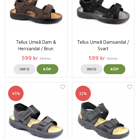
Tellus Umeå Dam &
Tellus Umeå Damsandal /
Herrsandal / Brun
Svart
599 kr
599 kr
750 kr
750 kr
INFO
KÖP
INFO
KÖP
45%
22%