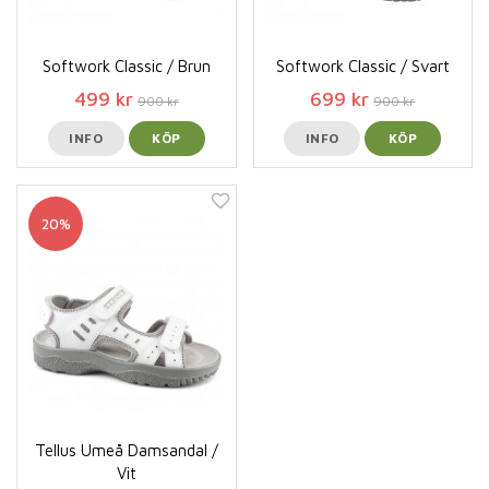
Softwork Classic / Brun
Softwork Classic / Svart
499 kr
699 kr
900 kr
900 kr
INFO
KÖP
INFO
KÖP
20%
Tellus Umeå Damsandal /
Vit