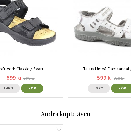
oftwork Classic / Svart
Tellus Umeå Damsandal /
699 kr
599 kr
900 kr
750 kr
INFO
KÖP
INFO
KÖP
Andra köpte även