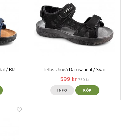
al / Blå
Tellus Umeå Damsandal / Svart
599 kr
750 kr
INFO
KÖP