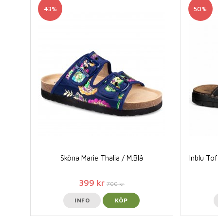
43%
50%
Sköna Marie Thalia / M.Blå
Inblu Tof
399 kr
700 kr
INFO
KÖP