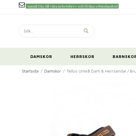
Anmäl Dig till våra nyhetsbrev och få fina erbjudanden!
DAMSKOR
HERRSKOR
BARNSKO
Startsida
/
Damskor
/
Tellus Umeå Dam & Herrsandal / Br