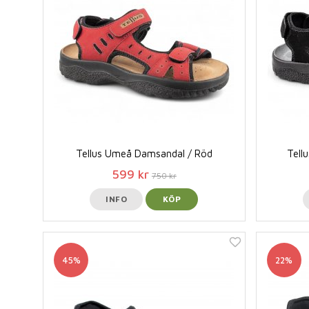
Tellus Umeå Damsandal / Röd
Tell
599 kr
750 kr
INFO
KÖP
45%
22%