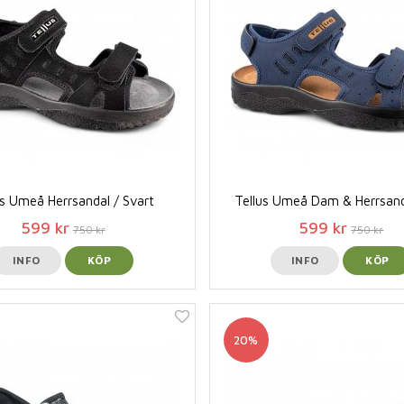
us Umeå Herrsandal / Svart
Tellus Umeå Dam & Herrsand
599 kr
599 kr
750 kr
750 kr
INFO
KÖP
INFO
KÖP
20%