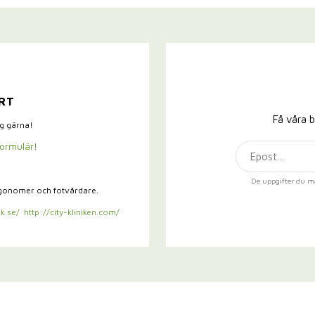
RT
Få våra b
ig gärna!
formulär!
De uppgifter du m
rgonomer och fotvårdare.
k.se/
http://city-kliniken.com/