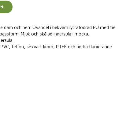
EN
de dam och herr. Ovandel i bekväm lycrafodrad PU med tre
passform. Mjuk och skålad innersula i mocka.
ersula.
rån PVC, teflon, sexvärt krom, PTFE och andra fluorerande