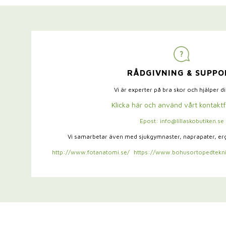
RÅDGIVNING & SUPPO
Vi är experter på bra skor och hjälper d
Klicka här och använd vårt kontakt
Epost: info@lillaskobutiken.se
Vi samarbetar även med sjukgymnaster,
naprapater, e
http://www.fotanatomi.se/
https://www.bohusortopedtekni