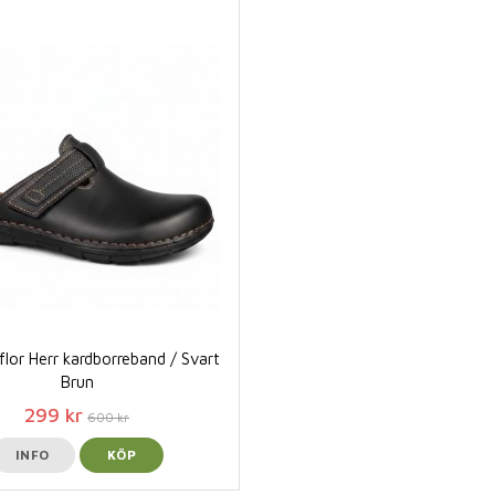
flor Herr kardborreband / Svart
Brun
299 kr
600 kr
INFO
KÖP