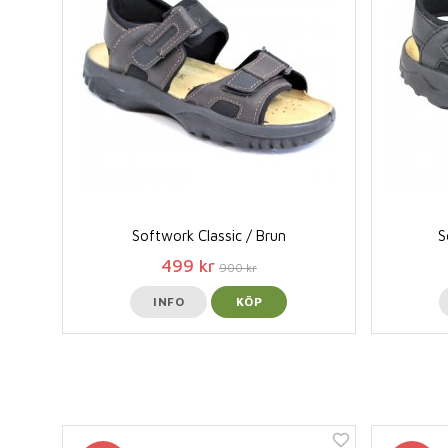
Softwork Classic / Brun
S
499 kr
900 kr
INFO
KÖP