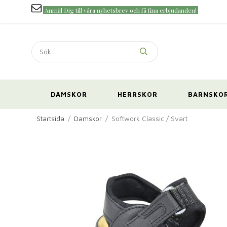
Anmäl Dig till våra nyhetsbrev och få fina erbjudanden!
DAMSKOR
HERRSKOR
BARNSKO
Startsida
/
Damskor
/
Softwork Classic / Svart