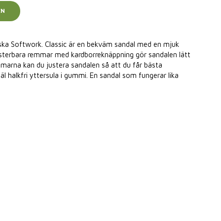
EN
enska Softwork. Classic är en bekväm sandal med en mjuk
usterbara remmar med kardborreknäppning gör sandalen lätt
mmarna kan du justera sandalen så att du får bästa
äl halkfri yttersula i gummi. En sandal som fungerar lika