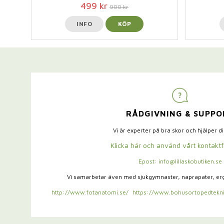
499 kr
900 kr
INFO
KÖP
RÅDGIVNING & SUPPO
Vi är experter på bra skor och hjälper d
Klicka här och använd vårt kontakt
Epost: info@lillaskobutiken.se
Vi samarbetar även med sjukgymnaster,
naprapater, e
http://www.fotanatomi.se/
https://www.bohusortopedtekni