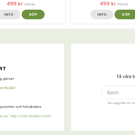
499 kr
499 kr
700 kr
700 kr
INFO
KÖP
INFO
KÖP
RT
Få våra b
ig gärna!
formulär!
De uppgifter du m
rgonomer och fotvårdare.
k.se/
http://city-kliniken.com/