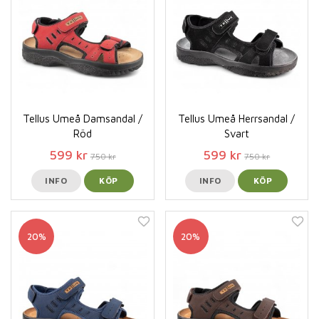
Tellus Umeå Damsandal /
Tellus Umeå Herrsandal /
Röd
Svart
599 kr
599 kr
750 kr
750 kr
INFO
KÖP
INFO
KÖP
20%
20%