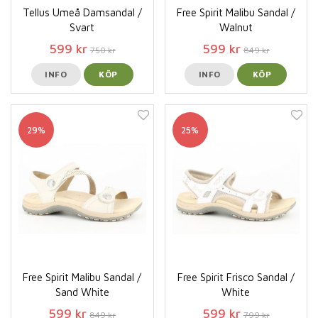
Tellus Umeå Damsandal /
Free Spirit Malibu Sandal /
Svart
Walnut
599 kr
599 kr
750 kr
849 kr
INFO
KÖP
INFO
KÖP
29%
25%
Free Spirit Malibu Sandal /
Free Spirit Frisco Sandal /
Sand White
White
599 kr
599 kr
849 kr
799 kr