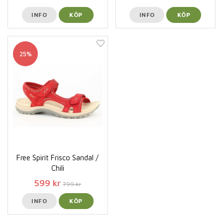
INFO
KÖP
INFO
KÖP
25%
Free Spirit Frisco Sandal /
Chili
599 kr
799 kr
INFO
KÖP