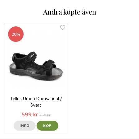
Andra köpte även
20%
Tellus Umeå Damsandal /
Svart
599 kr
750 kr
INFO
KÖP