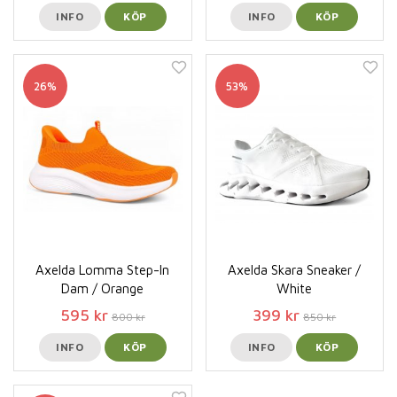
INFO
KÖP
INFO
KÖP
26%
53%
Axelda Lomma Step-In
Axelda Skara Sneaker /
Dam / Orange
White
595 kr
399 kr
800 kr
850 kr
INFO
KÖP
INFO
KÖP