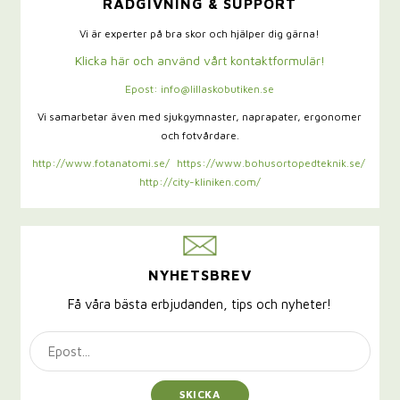
RÅDGIVNING & SUPPORT
Vi är experter på bra skor och hjälper dig gärna!
Klicka här och använd vårt kontaktformulär!
Epost: info@lillaskobutiken.se
Vi samarbetar även med sjukgymnaster,
naprapater, ergonomer
och fotvårdare.
http://www.fotanatomi.se/
https://www.bohusortopedteknik.se/
http://city-kliniken.com/
NYHETSBREV
Få våra bästa erbjudanden, tips och nyheter!
SKICKA