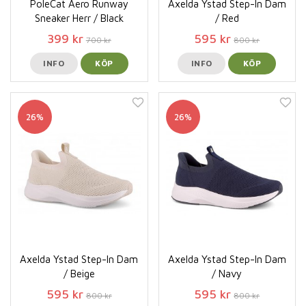
PoleCat Aero Runway
Axelda Ystad Step-In Dam
Sneaker Herr / Black
/ Red
399 kr
595 kr
700 kr
800 kr
INFO
KÖP
INFO
KÖP
26%
26%
Axelda Ystad Step-In Dam
Axelda Ystad Step-In Dam
/ Beige
/ Navy
595 kr
595 kr
800 kr
800 kr