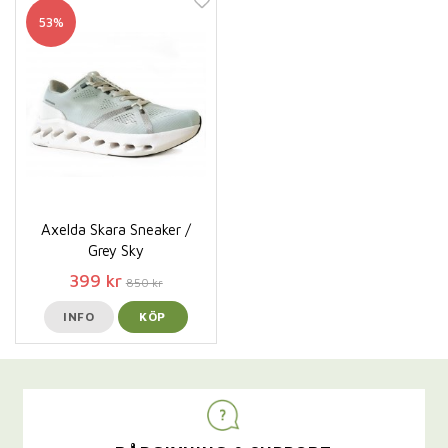
53%
Axelda Skara Sneaker /
Grey Sky
399 kr
850 kr
INFO
KÖP