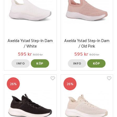
Axelda Ystad Step-In Dam
Axelda Ystad Step-In Dam
/ White
/ Old Pink
595 kr
595 kr
800 kr
800 kr
INFO
KÖP
INFO
KÖP
26%
26%