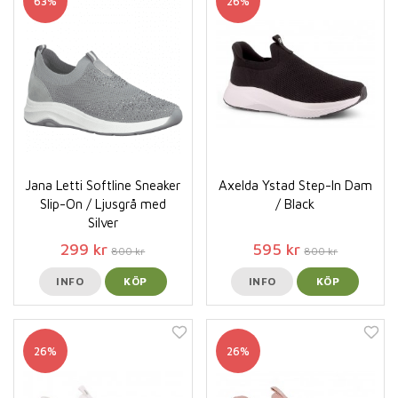
63%
26%
Jana Letti Softline Sneaker
Axelda Ystad Step-In Dam
Slip-On / Ljusgrå med
/ Black
Silver
299 kr
595 kr
800 kr
800 kr
INFO
KÖP
INFO
KÖP
26%
26%