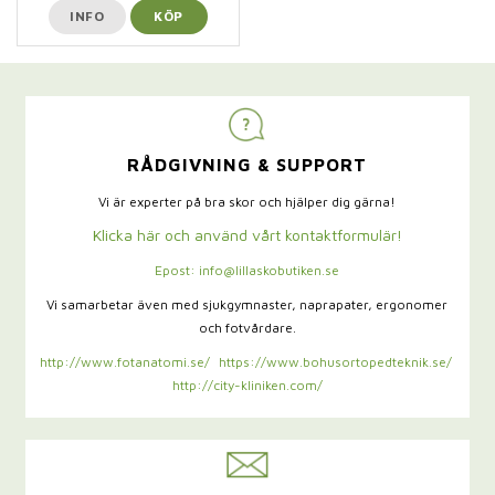
INFO
KÖP
RÅDGIVNING & SUPPORT
Vi är experter på bra skor och hjälper dig gärna!
Klicka här och använd vårt kontaktformulär!
Epost: info@lillaskobutiken.se
Vi samarbetar även med sjukgymnaster,
naprapater, ergonomer
och fotvårdare.
http://www.fotanatomi.se/
https://www.bohusortopedteknik.se/
http://city-kliniken.com/