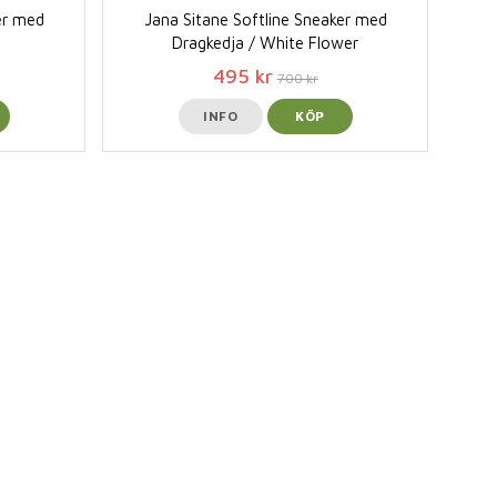
er med
Jana Sitane Softline Sneaker med
Dragkedja / White Flower
495 kr
700 kr
INFO
KÖP