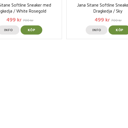
Sitane Softline Sneaker med
Jana Sitane Softline Sneak
gkedja / White Rosegold
Dragkedja / Sky
499 kr
499 kr
700 kr
700 kr
INFO
KÖP
INFO
KÖP