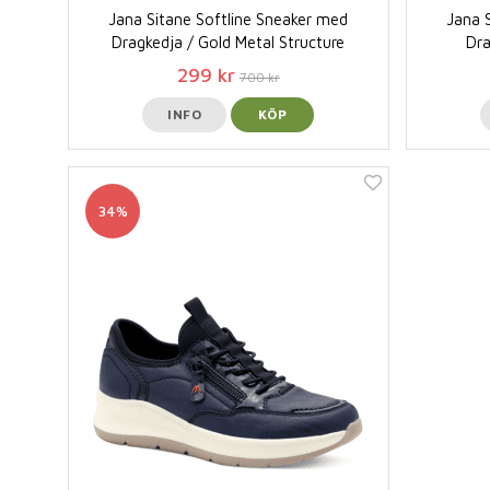
Jana Sitane Softline Sneaker med
Jana 
Dragkedja / Gold Metal Structure
Dra
299 kr
700 kr
INFO
KÖP
34%