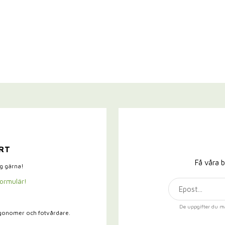
RT
Få våra b
ig gärna!
formulär!
De uppgifter du m
rgonomer och fotvårdare.