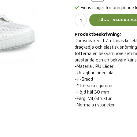
Finns i lager för omgående 
LÄGG I VARUKORG
Produktbeskrivning:
Damsneakers från Janas kollek
dragkedja och elastisk snörning
fötterna en bekväm rörelsefrih
prestanda och en bekväm känsla.
-Material: PU Läder
-Urtagbar innersula
-H-Bredd
-Yttersula i gummi
-Höjd häl 30 mm
-Färg: Vit/Struktur
-Normala i storleken