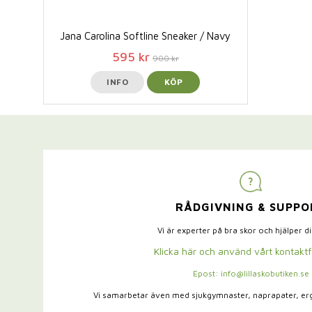
Jana Carolina Softline Sneaker / Navy
595 kr
900 kr
INFO
KÖP
RÅDGIVNING & SUPPO
Vi är experter på bra skor och hjälper d
Klicka här och använd vårt kontakt
Epost: info@lillaskobutiken.se
Vi samarbetar även med sjukgymnaster,
naprapater, e