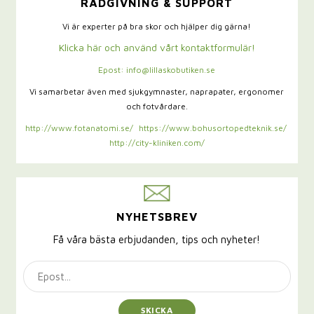
RÅDGIVNING & SUPPORT
Vi är experter på bra skor och hjälper dig gärna!
Klicka här och använd vårt kontaktformulär!
Epost: info@lillaskobutiken.se
Vi samarbetar även med sjukgymnaster,
naprapater, ergonomer
och fotvårdare.
http://www.fotanatomi.se/
https://www.bohusortopedteknik.se/
http://city-kliniken.com/
NYHETSBREV
Få våra bästa erbjudanden, tips och nyheter!
SKICKA