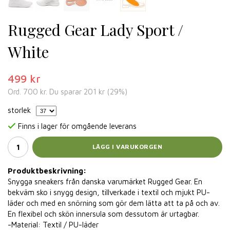
Rugged Gear Lady Sport /
White
499 kr
Ord.
700 kr
. Du sparar
201 kr
(
29
%)
storlek
Finns i lager för omgående leverans
LÄGG I VARUKORGEN
Produktbeskrivning:
Snygga sneakers från danska varumärket Rugged Gear. En
bekväm sko i snygg design, tillverkade i textil och mjukt PU-
läder och med en snörning som gör dem lätta att ta på och av.
En flexibel och skön innersula som dessutom är urtagbar.
-Material: Textil / PU-läder