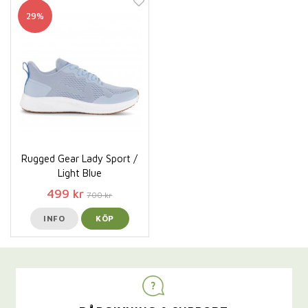
29%
Rugged Gear Lady Sport /
Light Blue
499 kr
700 kr
INFO
KÖP