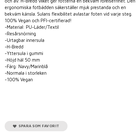
och av. H-Bredd vilket ger fötterna en bekväm rörelsefrihet. Den
ergonomiska fotbädden säkerställer mjuk prestanda och en
bekväm känsla. Sulans flexibilitet avlastar foten vid varje steg.
100% Vegan och PFI-certifierad!
-Material: PU-Läder/Textil
-Resårsnörning
-Urtagbar innersula
-H-Bredd
-Yttersula i gummi
-Höjd häl 50 mm
-Färg: Navy/Marinblå
-Normala i storleken
-100% Vegan
SPARA SOM FAVORIT