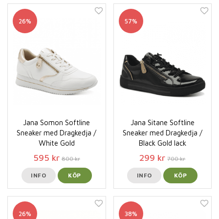
26%
57%
Jana Somon Softline
Jana Sitane Softline
Sneaker med Dragkedja /
Sneaker med Dragkedja /
White Gold
Black Gold lack
595 kr
299 kr
800 kr
700 kr
INFO
KÖP
INFO
KÖP
26%
38%