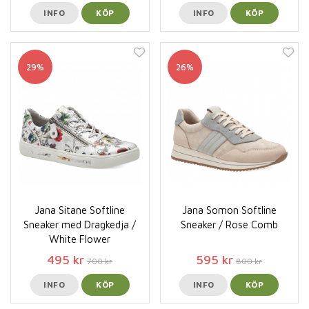
INFO
KÖP
INFO
KÖP
29%
26%
Jana Sitane Softline
Jana Somon Softline
Sneaker med Dragkedja /
Sneaker / Rose Comb
White Flower
495 kr
595 kr
700 kr
800 kr
INFO
KÖP
INFO
KÖP