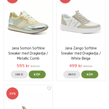
Jana Somon Softline
Jana Zango Softline
Sneaker med Dragkedja /
Sneaker med Dragkedja /
Metallic Comb
White Beige
595 kr
499 kr
800 kr
800 kr
INFO
KÖP
INFO
KÖP
34%