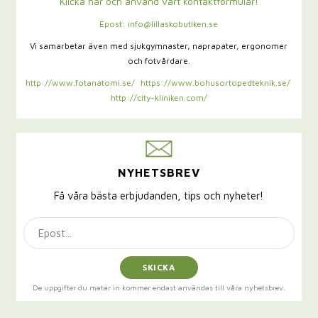
Klicka här och använd vårt kontaktformulär!
Epost: info@lillaskobutiken.se
Vi samarbetar även med sjukgymnaster,
naprapater, ergonomer
och fotvårdare.
http://www.fotanatomi.se/
https://www.bohusortopedteknik.se/
http://city-kliniken.com/
NYHETSBREV
Få våra bästa erbjudanden, tips och nyheter!
SKICKA
De uppgifter du matar in kommer endast användas till våra nyhetsbrev.