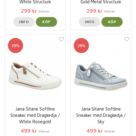
White Structure
Gold Metal Structure
299 kr
299 kr
700 kr
700 kr
INFO
KÖP
INFO
KÖP
29%
29%
Jana Sitane Softline
Jana Sitane Softline
Sneaker med Dragkedja /
Sneaker med Dragkedja /
White Rosegold
Sky
499 kr
499 kr
700 kr
700 kr