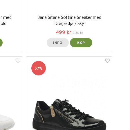
er med
Jana Sitane Softline Sneaker med
gold
Dragkedja / Sky
499 kr
700 kr
INFO
KÖP
57%