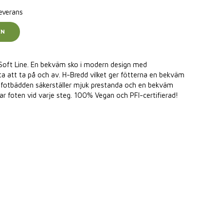
leverans
EN
 Soft Line. En bekväm sko i modern design med
a att ta på och av. H-Bredd vilket ger fötterna en bekväm
a fotbädden säkerställer mjuk prestanda och en bekväm
star foten vid varje steg. 100% Vegan och PFI-certifierad!