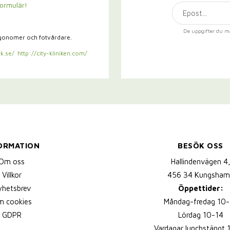
formulär!
De uppgifter du m
rgonomer och fotvårdare.
k.se/
http://city-kliniken.com/
ORMATION
BESÖK OSS
Om oss
Hallindenvägen 4
Villkor
456 34 Kungsham
yhetsbrev
Öppettider:
 cookies
Måndag-fredag 10-
GDPR
Lördag 10-14
Vardagar lunchstängt 