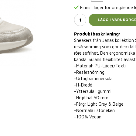
Finns i lager för omgående 
LÄGG I VARUKORG
Produktbeskrivning:
Sneakers från Janas kollektion
resårsnörning som gör dem lätt
rörelsefrihet. Den ergonomisk
känsla. Sulans flexibilitet avla
-Material: PU-Läder/Textil
-Resårsnörning
-Urtagbar innersula
-H-Bredd
-Yttersula i gummi
-Höjd häl 50 mm
-Färg: Light Grey & Beige
-Normala i storleken
-100% Vegan