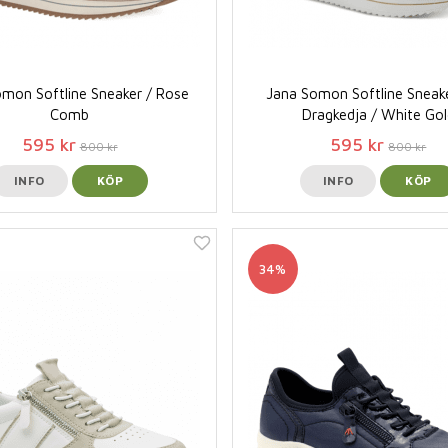
mon Softline Sneaker / Rose
Jana Somon Softline Sneak
Comb
Dragkedja / White Gol
595 kr
595 kr
800 kr
800 kr
INFO
KÖP
INFO
KÖP
34%