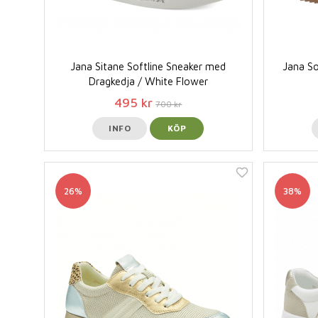
Jana Sitane Softline Sneaker med
Jana So
Dragkedja / White Flower
495 kr
700 kr
INFO
KÖP
26%
38%