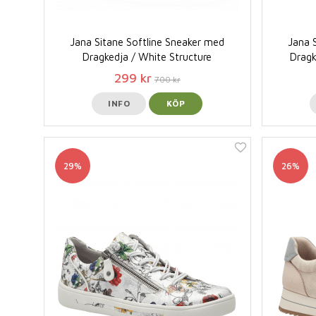
Jana Sitane Softline Sneaker med
Jana 
Dragkedja / White Structure
Dragk
299 kr
700 kr
INFO
KÖP
29%
26%