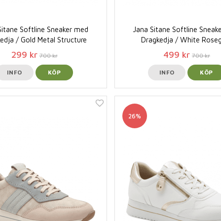
Sitane Softline Sneaker med
Jana Sitane Softline Sneak
edja / Gold Metal Structure
Dragkedja / White Rose
299 kr
499 kr
700 kr
700 kr
INFO
KÖP
INFO
KÖP
26%