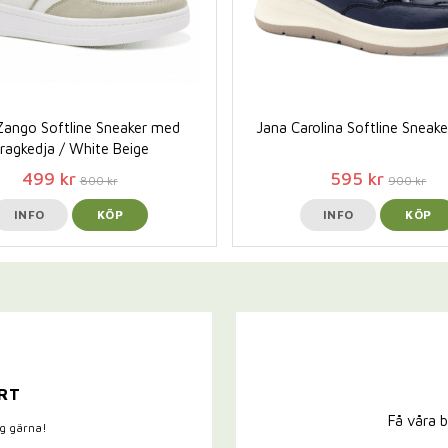
Zango Softline Sneaker med
Jana Carolina Softline Sneake
ragkedja / White Beige
499 kr
595 kr
800 kr
900 kr
INFO
KÖP
INFO
KÖP
RT
Få våra b
ig gärna!