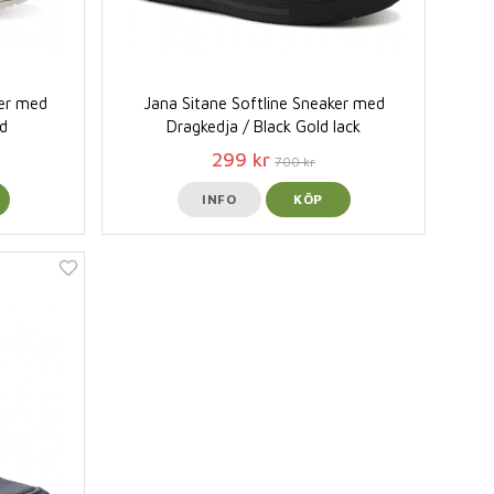
er med
Jana Sitane Softline Sneaker med
d
Dragkedja / Black Gold lack
299 kr
700 kr
INFO
KÖP