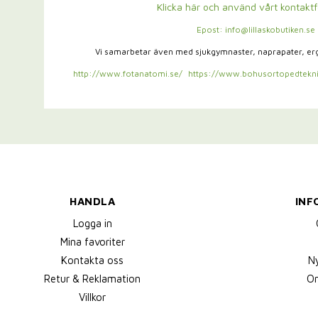
Klicka här och använd vårt kontakt
Epost: info@lillaskobutiken.se
Vi samarbetar även med sjukgymnaster,
naprapater, e
http://www.fotanatomi.se/
https://www.bohusortopedtekni
HANDLA
INF
Logga in
Mina favoriter
Kontakta oss
N
Retur & Reklamation
Om
Villkor