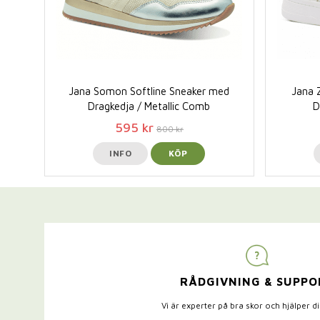
Jana Somon Softline Sneaker med
Jana 
Dragkedja / Metallic Comb
D
595 kr
800 kr
INFO
KÖP
RÅDGIVNING & SUPPO
Vi är experter på bra skor och hjälper d