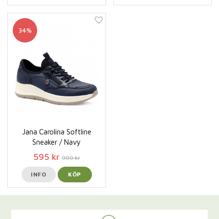
34%
Jana Carolina Softline
Sneaker / Navy
595 kr
900 kr
INFO
KÖP