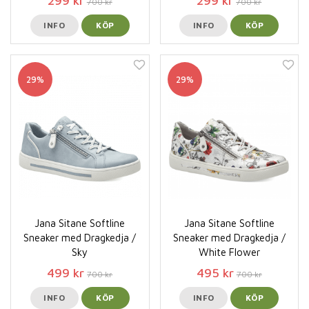
299 kr
299 kr
700 kr
700 kr
INFO
KÖP
INFO
KÖP
29%
29%
Jana Sitane Softline
Jana Sitane Softline
Sneaker med Dragkedja /
Sneaker med Dragkedja /
Sky
White Flower
499 kr
495 kr
700 kr
700 kr
INFO
KÖP
INFO
KÖP