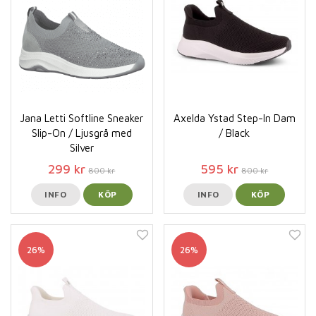
Jana Letti Softline Sneaker
Axelda Ystad Step-In Dam
Slip-On / Ljusgrå med
/ Black
Silver
299 kr
595 kr
800 kr
800 kr
INFO
KÖP
INFO
KÖP
26%
26%