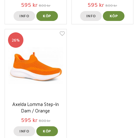
595 kr
595 kr
800 kr
800 kr
INFO
KÖP
INFO
KÖP
26%
Axelda Lomma Step-In
Dam / Orange
595 kr
800 kr
INFO
KÖP