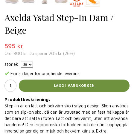
Axelda Ystad Step-In Dam /
Beige
595 kr
Ord.
800 kr
. Du sparar
205 kr
(
26
%)
storlek
Finns i lager för omgående leverans
LÄGG I VARUKORGEN
Produktbeskrivning:
Step-In är en lätt och bekväm sko i snygg design. Skon används
som en slip-on sko, då den är utrustad med en fast hälkappa är
det bara att sätta i foten. Lätt och bekvämt, utan att använda
händerna! Den ergonomiska fotbädden och den fint uppbyggda
innersulan ger dig en mjuk och bekväm känsla. Extra