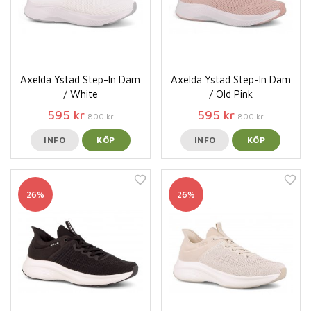
Axelda Ystad Step-In Dam
Axelda Ystad Step-In Dam
/ White
/ Old Pink
595 kr
595 kr
800 kr
800 kr
INFO
KÖP
INFO
KÖP
26%
26%