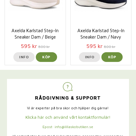
Axelda Karlstad Step-In
Axelda Karlstad Step-In
Sneaker Dam / Beige
Sneaker Dam / Navy
595 kr
595 kr
800 kr
800 kr
INFO
KÖP
INFO
KÖP
RÅDGIVNING & SUPPORT
Vi är experter på bra skor och hjälper dig gärna!
Klicka här och använd vårt kontaktformulär!
Epost: info@lillaskobutiken.se