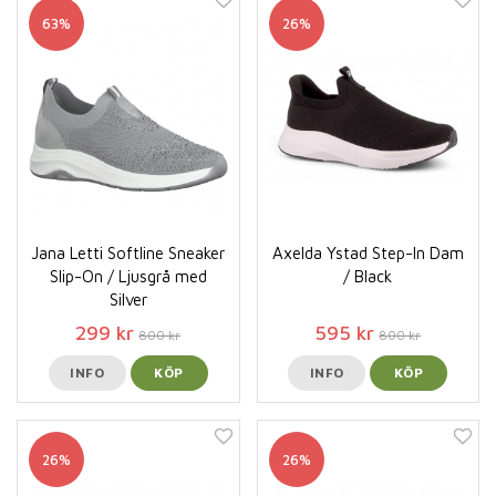
63%
26%
Jana Letti Softline Sneaker
Axelda Ystad Step-In Dam
Slip-On / Ljusgrå med
/ Black
Silver
299 kr
595 kr
800 kr
800 kr
INFO
KÖP
INFO
KÖP
26%
26%