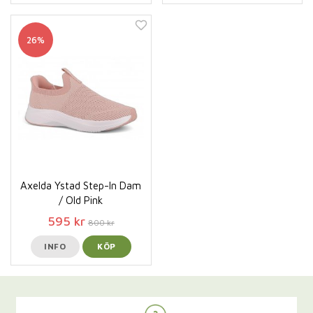
26%
Axelda Ystad Step-In Dam
/ Old Pink
595 kr
800 kr
INFO
KÖP