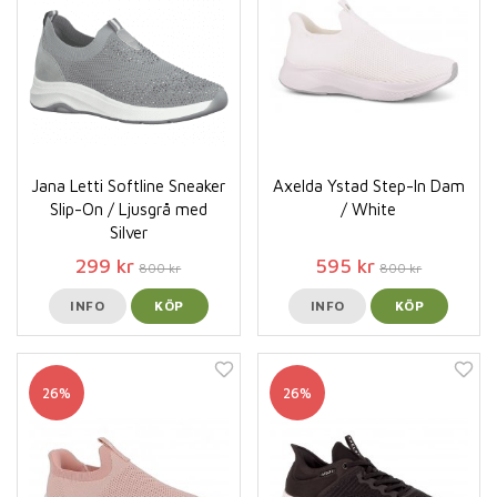
Jana Letti Softline Sneaker
Axelda Ystad Step-In Dam
Slip-On / Ljusgrå med
/ White
Silver
299 kr
595 kr
800 kr
800 kr
INFO
KÖP
INFO
KÖP
26%
26%