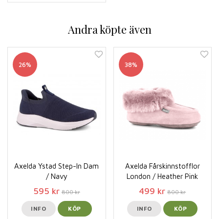
Andra köpte även
26%
38%
Axelda Ystad Step-In Dam
Axelda Fårskinnstofflor
/ Navy
London / Heather Pink
595 kr
499 kr
800 kr
800 kr
INFO
KÖP
INFO
KÖP