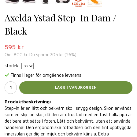
Axelda Ystad Step-In Dam /
Black
595 kr
Ord.
800 kr
. Du sparar
205 kr
(
26
%)
storlek
Finns i lager för omgående leverans
LÄGG I VARUKORGEN
Produktbeskrivning:
Step-In är en lätt och bekväm sko i snygg design. Skon används
som en slip-on sko, då den är utrustad med en fast hälkappa är
det bara att sätta i foten. Lätt och bekvämt, utan att använda
händerna! Den ergonomiska fotbädden och den fint uppbyggda
innersulan ger dig en mjuk och bekväm känsla. Extra