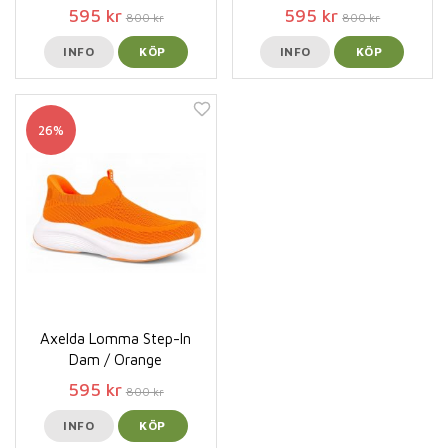
595 kr
595 kr
800 kr
800 kr
INFO
KÖP
INFO
KÖP
26%
Axelda Lomma Step-In
Dam / Orange
595 kr
800 kr
INFO
KÖP