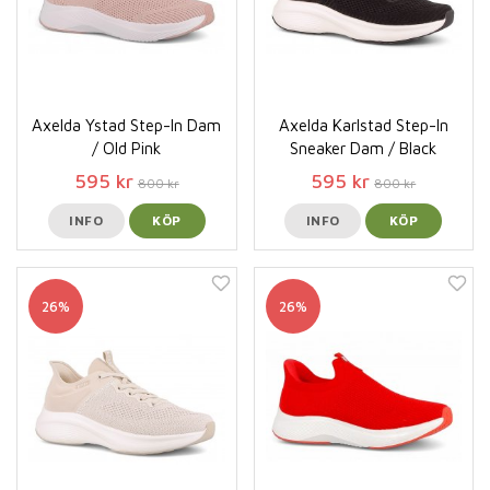
Axelda Ystad Step-In Dam
Axelda Karlstad Step-In
/ Old Pink
Sneaker Dam / Black
595 kr
595 kr
800 kr
800 kr
INFO
KÖP
INFO
KÖP
26%
26%