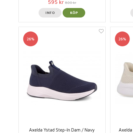
595 kr
800 kr
INFO
KÖP
26%
26%
Axelda Ystad Step-In Dam / Navy
Axelda