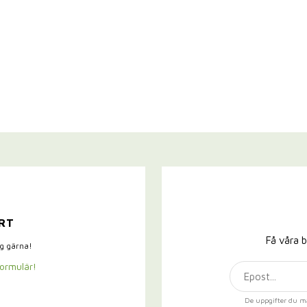
RT
Få våra b
ig gärna!
formulär!
De uppgifter du m