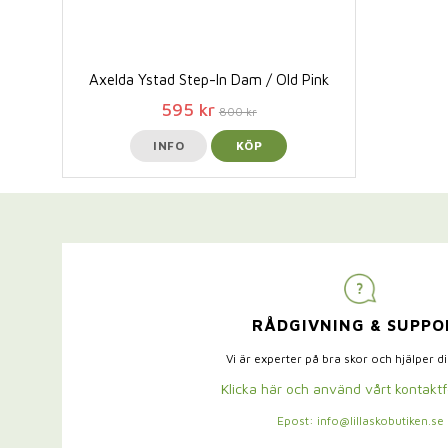
Axelda Ystad Step-In Dam / Old Pink
595 kr
800 kr
INFO
KÖP
RÅDGIVNING & SUPPO
Vi är experter på bra skor och hjälper d
Klicka här och använd vårt kontakt
Epost: info@lillaskobutiken.se