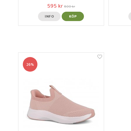
595 kr
800 kr
INFO
KÖP
26%