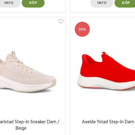
INFO
KÖP
INFO
KÖP
26%
arlstad Step-In Sneaker Dam /
Axelda Ystad Step-In Dam
Beige