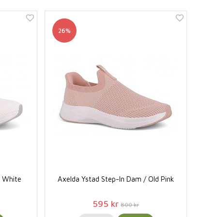
26%
/ White
Axelda Ystad Step-In Dam / Old Pink
595 kr
800 kr