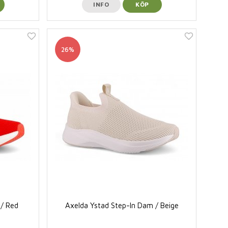
INFO
KÖP
26%
 / Red
Axelda Ystad Step-In Dam / Beige