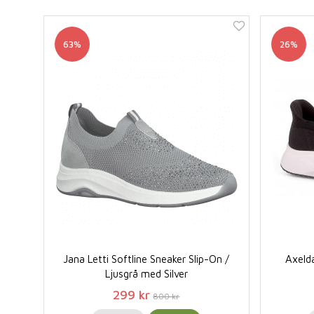
63%
26%
Jana Letti Softline Sneaker Slip-On /
Axeld
Ljusgrå med Silver
299 kr
800 kr