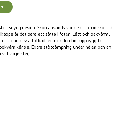
EN
sko i snygg design. Skon används som en slip-on sko, då
lkappa är det bara att sätta i foten. Lätt och bekvämt,
en ergonomiska fotbädden och den fint uppbyggda
h bekväm känsla. Extra stötdämpning under hälen och en
 vid varje steg.