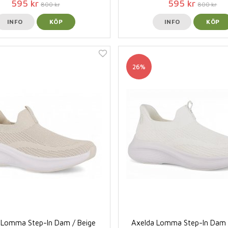
595 kr
595 kr
800 kr
800 kr
INFO
KÖP
INFO
KÖP
26%
 Lomma Step-In Dam / Beige
Axelda Lomma Step-In Dam 