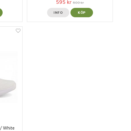
595 kr
800 kr
INFO
KÖP
/ White