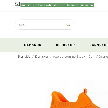
Anmäl Dig till våra nyhetsbrev och få fina erbjudanden!
DAMSKOR
HERRSKOR
BARNSKO
Startsida
/
Damskor
/
Axelda Lomma Step-In Dam / Oran