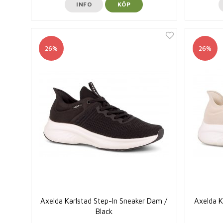
INFO
KÖP
26%
26%
Axelda Karlstad Step-In Sneaker Dam /
Axelda K
Black