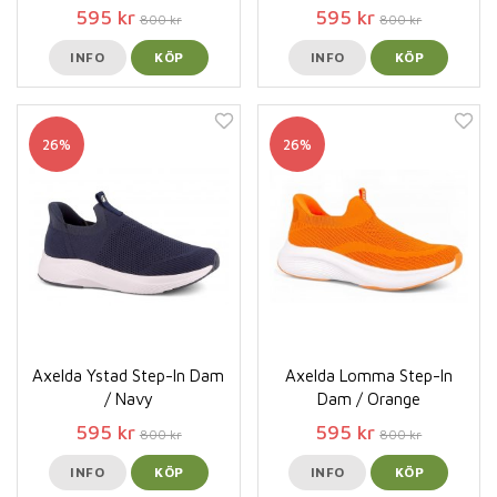
595 kr
595 kr
800 kr
800 kr
INFO
KÖP
INFO
KÖP
26%
26%
Axelda Ystad Step-In Dam
Axelda Lomma Step-In
/ Navy
Dam / Orange
595 kr
595 kr
800 kr
800 kr
INFO
KÖP
INFO
KÖP