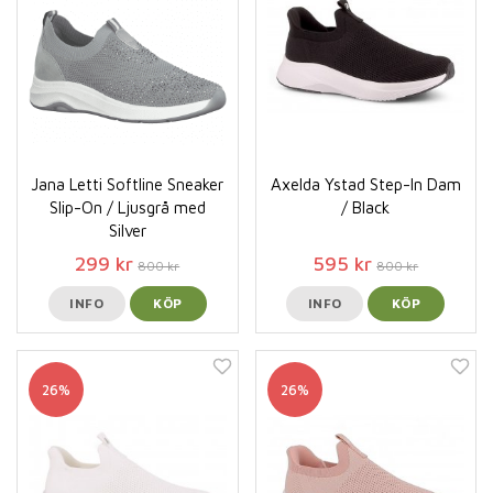
Jana Letti Softline Sneaker
Axelda Ystad Step-In Dam
Slip-On / Ljusgrå med
/ Black
Silver
299 kr
595 kr
800 kr
800 kr
INFO
KÖP
INFO
KÖP
26%
26%