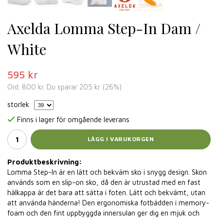
Axelda Lomma Step-In Dam /
White
595 kr
Ord.
800 kr
. Du sparar
205 kr
(
26
%)
storlek
Finns i lager för omgående leverans
LÄGG I VARUKORGEN
Produktbeskrivning:
Lomma Step-In är en lätt och bekväm sko i snygg design. Skon
används som en slip-on sko, då den är utrustad med en fast
hälkappa är det bara att sätta i foten. Lätt och bekvämt, utan
att använda händerna! Den ergonomiska fotbädden i memory-
foam och den fint uppbyggda innersulan ger dig en mjuk och