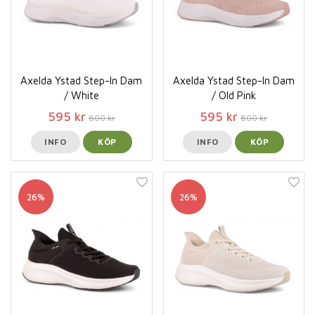
Axelda Ystad Step-In Dam
Axelda Ystad Step-In Dam
/ White
/ Old Pink
595 kr
595 kr
800 kr
800 kr
INFO
KÖP
INFO
KÖP
26%
26%