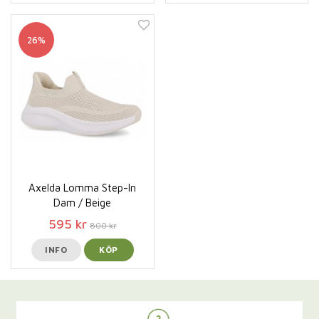
26%
Axelda Lomma Step-In
Dam / Beige
595 kr
800 kr
INFO
KÖP