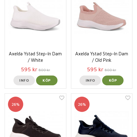
Axelda Ystad Step-In Dam
Axelda Ystad Step-In Dam
/ White
/ Old Pink
595 kr
595 kr
800 kr
800 kr
INFO
KÖP
INFO
KÖP
26%
26%