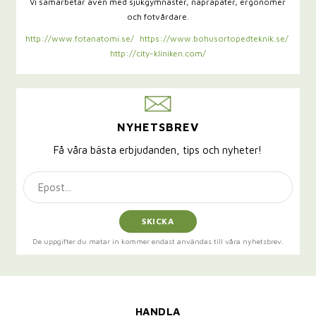
Vi samarbetar även med sjukgymnaster,
naprapater, ergonomer
och fotvårdare.
http://www.fotanatomi.se/
https://www.bohusortopedteknik.se/
http://city-kliniken.com/
NYHETSBREV
Få våra bästa erbjudanden, tips och nyheter!
SKICKA
De uppgifter du matar in kommer endast användas till våra nyhetsbrev.
HANDLA