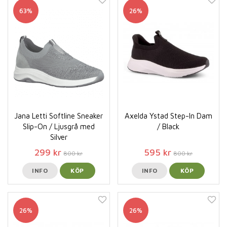
63%
26%
Jana Letti Softline Sneaker
Axelda Ystad Step-In Dam
Slip-On / Ljusgrå med
/ Black
Silver
299 kr
595 kr
800 kr
800 kr
INFO
KÖP
INFO
KÖP
26%
26%