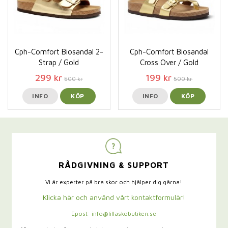
Cph-Comfort Biosandal 2-
Cph-Comfort Biosandal
Strap / Gold
Cross Over / Gold
299 kr
199 kr
500 kr
500 kr
INFO
KÖP
INFO
KÖP
RÅDGIVNING & SUPPORT
Vi är experter på bra skor och hjälper dig gärna!
Klicka här och använd vårt kontaktformulär!
Epost: info@lillaskobutiken.se