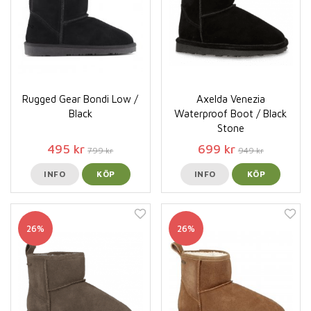
Rugged Gear Bondi Low /
Axelda Venezia
Black
Waterproof Boot / Black
Stone
495 kr
699 kr
799 kr
949 kr
INFO
KÖP
INFO
KÖP
26%
26%