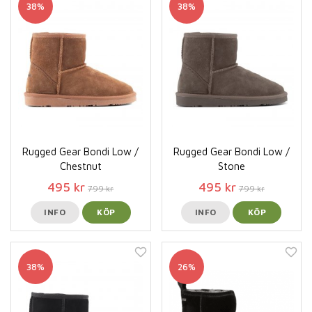
38%
38%
Rugged Gear Bondi Low /
Rugged Gear Bondi Low /
Chestnut
Stone
495 kr
495 kr
799 kr
799 kr
INFO
KÖP
INFO
KÖP
38%
26%