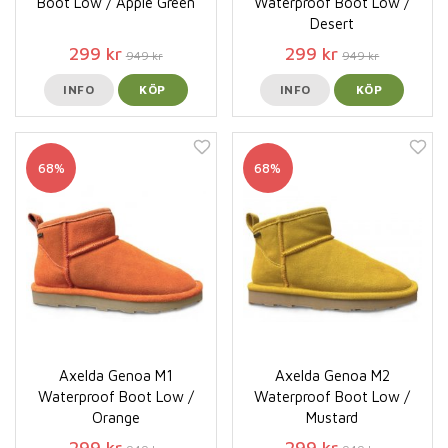
Boot Low / Apple Green
Waterproof Boot Low /
Desert
299 kr
299 kr
949 kr
949 kr
INFO
KÖP
INFO
KÖP
68%
68%
Axelda Genoa M1
Axelda Genoa M2
Waterproof Boot Low /
Waterproof Boot Low /
Orange
Mustard
299 kr
299 kr