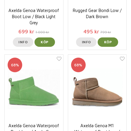
Axelda Genoa Waterproof
Rugged Gear Bondi Low /
Boot Low / Black Light
Dark Brown
Grey
699 kr
495 kr
1 000 kr
799 kr
INFO
KÖP
INFO
KÖP
68%
68%
Axelda Genoa Waterproof
Axelda Genoa M1