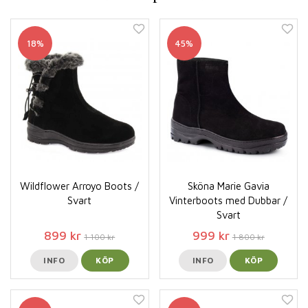
18%
45%
Wildflower Arroyo Boots /
Sköna Marie Gavia
Svart
Vinterboots med Dubbar /
Svart
899 kr
999 kr
1 100 kr
1 800 kr
INFO
KÖP
INFO
KÖP