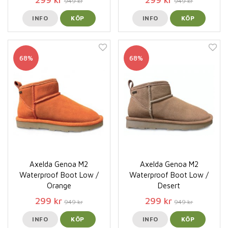
949 kr
949 kr
INFO
KÖP
INFO
KÖP
68%
68%
Axelda Genoa M2
Axelda Genoa M2
Waterproof Boot Low /
Waterproof Boot Low /
Orange
Desert
299 kr
299 kr
949 kr
949 kr
INFO
KÖP
INFO
KÖP