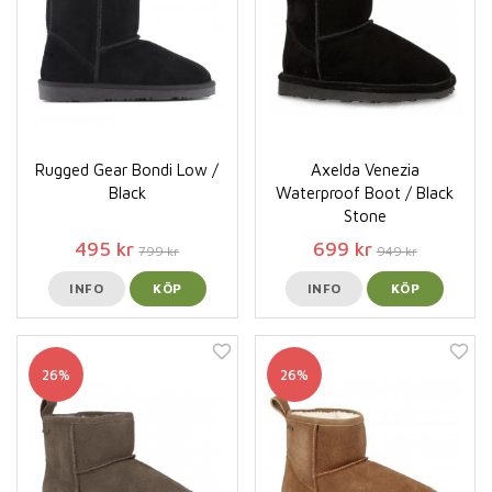
Rugged Gear Bondi Low /
Axelda Venezia
Black
Waterproof Boot / Black
Stone
495 kr
699 kr
799 kr
949 kr
INFO
KÖP
INFO
KÖP
26%
26%