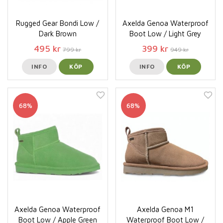
Rugged Gear Bondi Low /
Axelda Genoa Waterproof
Dark Brown
Boot Low / Light Grey
495 kr
399 kr
799 kr
949 kr
INFO
KÖP
INFO
KÖP
68%
68%
Axelda Genoa Waterproof
Axelda Genoa M1
Boot Low / Apple Green
Waterproof Boot Low /