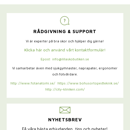
RÅDGIVNING & SUPPORT
Vi är experter på bra skor och hjälper dig gärna!
Klicka här och använd vårt kontaktformulär!
Epost: info@lillaskobutiken.se
Vi samarbetar även med sjukgymnaster,
naprapater, ergonomer
och fotvårdare.
http://www.fotanatomi.se/
https://www.bohusortopedteknik.se/
http://city-kliniken.com/
NYHETSBREV
Få våra bästa erbjudanden, tips och nyheter!