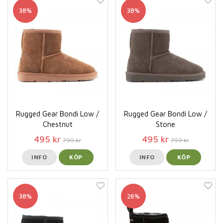
38%
38%
Rugged Gear Bondi Low /
Rugged Gear Bondi Low /
Chestnut
Stone
495 kr
495 kr
799 kr
799 kr
INFO
KÖP
INFO
KÖP
38%
26%