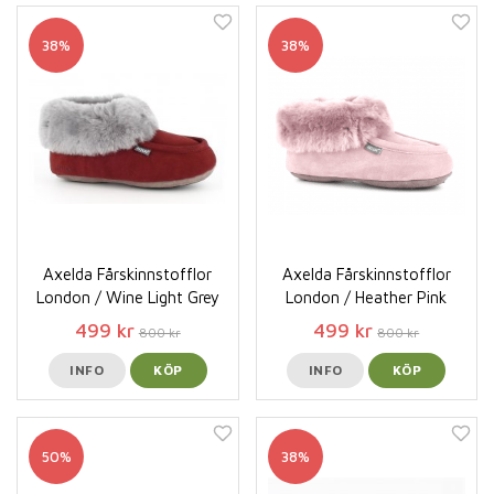
38%
38%
Axelda Fårskinnstofflor
Axelda Fårskinnstofflor
London / Wine Light Grey
London / Heather Pink
499 kr
499 kr
800 kr
800 kr
INFO
KÖP
INFO
KÖP
50%
38%