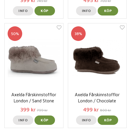
399 kr
495 kr
749 kr
700 kr
INFO
KÖP
INFO
KÖP
50%
38%
Axelda Fårskinnstofflor
Axelda Fårskinnstofflor
London / Sand Stone
London / Chocolate
399 kr
499 kr
799 kr
800 kr
INFO
KÖP
INFO
KÖP