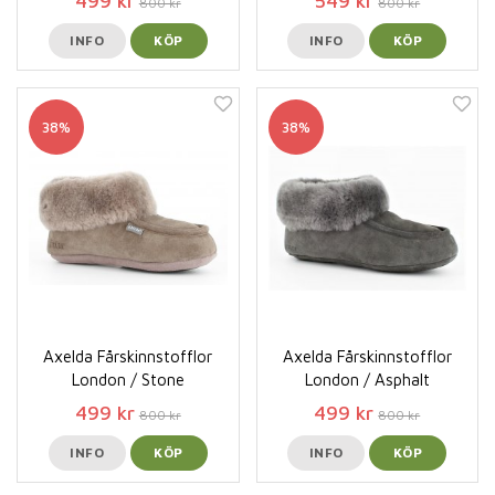
499 kr
549 kr
800 kr
800 kr
INFO
KÖP
INFO
KÖP
38%
38%
Axelda Fårskinnstofflor
Axelda Fårskinnstofflor
London / Stone
London / Asphalt
499 kr
499 kr
800 kr
800 kr
INFO
KÖP
INFO
KÖP