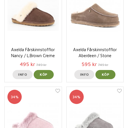
Axelda Fårskinnstofflor
Axelda Fårskinnstofflor
Nancy / L.Brown Creme
Aberdeen / Stone
495 kr
595 kr
749 kr
749 kr
INFO
KÖP
INFO
KÖP
34%
34%