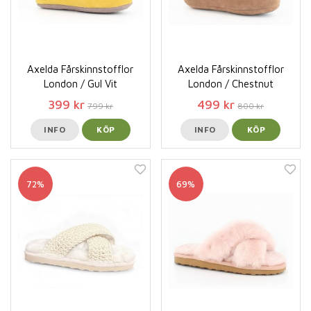
Axelda Fårskinnstofflor
Axelda Fårskinnstofflor
London / Gul Vit
London / Chestnut
399 kr
499 kr
799 kr
800 kr
INFO
KÖP
INFO
KÖP
72%
69%