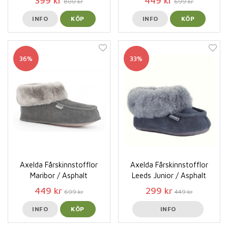
399 kr
449 kr
800 kr
699 kr
INFO
KÖP
INFO
KÖP
36%
33%
Axelda Fårskinnstofflor
Axelda Fårskinnstofflor
Maribor / Asphalt
Leeds Junior / Asphalt
449 kr
299 kr
699 kr
449 kr
INFO
KÖP
INFO