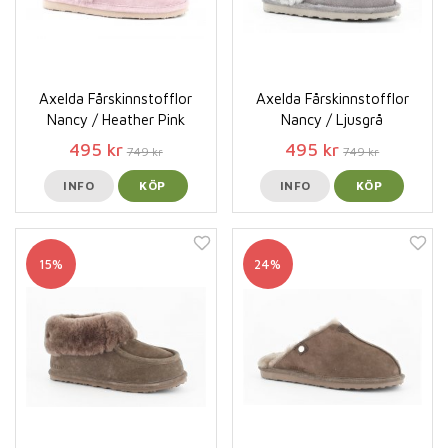
Axelda Fårskinnstofflor
Axelda Fårskinnstofflor
Nancy / Heather Pink
Nancy / Ljusgrå
495 kr
495 kr
749 kr
749 kr
INFO
KÖP
INFO
KÖP
15%
24%