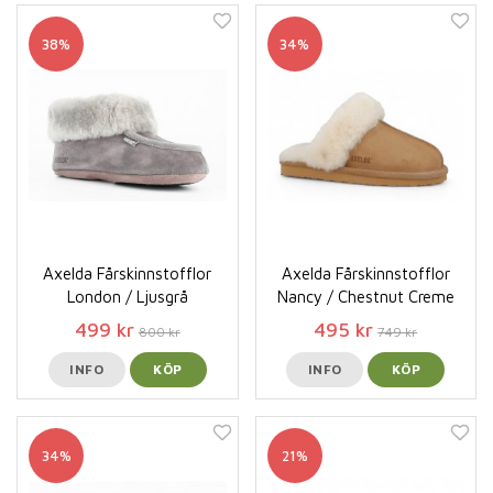
38%
34%
Axelda Fårskinnstofflor
Axelda Fårskinnstofflor
London / Ljusgrå
Nancy / Chestnut Creme
499 kr
495 kr
800 kr
749 kr
INFO
KÖP
INFO
KÖP
34%
21%