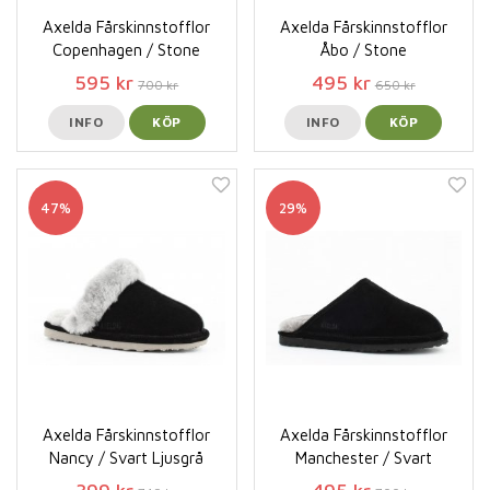
Axelda Fårskinnstofflor
Axelda Fårskinnstofflor
Copenhagen / Stone
Åbo / Stone
595 kr
495 kr
700 kr
650 kr
INFO
KÖP
INFO
KÖP
47%
29%
Axelda Fårskinnstofflor
Axelda Fårskinnstofflor
Nancy / Svart Ljusgrå
Manchester / Svart