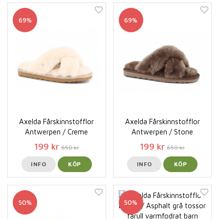
69%
69%
Axelda Fårskinnstofflor
Axelda Fårskinnstofflor
Antwerpen / Creme
Antwerpen / Stone
199 kr
199 kr
650 kr
650 kr
INFO
KÖP
INFO
KÖP
50%
50%