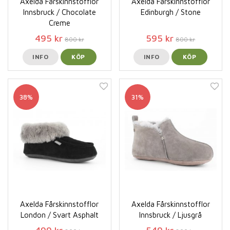
Axelda Fårskinnstofflor
Axelda Fårskinnstofflor
Innsbruck / Chocolate
Edinburgh / Stone
Creme
495 kr
595 kr
800 kr
800 kr
INFO
KÖP
INFO
KÖP
38%
31%
Axelda Fårskinnstofflor
Axelda Fårskinnstofflor
London / Svart Asphalt
Innsbruck / Ljusgrå