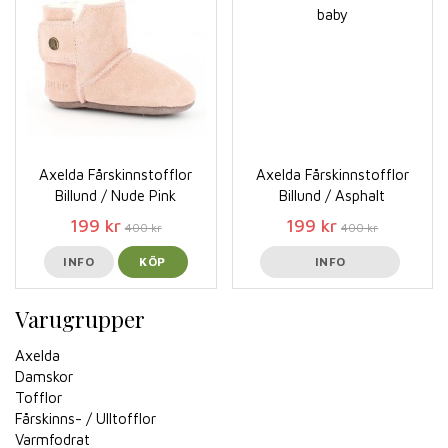
Axelda Fårskinnstofflor
Axelda Fårskinnstofflor
Billund / Nude Pink
Billund / Asphalt
199 kr
199 kr
400 kr
400 kr
INFO
KÖP
INFO
Varugrupper
Axelda
Damskor
Tofflor
Fårskinns- / Ulltofflor
Varmfodrat