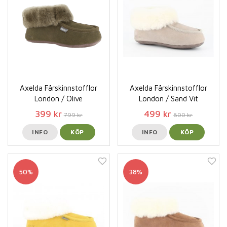
Axelda Fårskinnstofflor
Axelda Fårskinnstofflor
London / Olive
London / Sand Vit
399 kr
499 kr
799 kr
800 kr
INFO
KÖP
INFO
KÖP
50%
38%