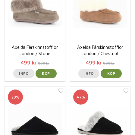
Axelda Fårskinnstofflor
Axelda Fårskinnstofflor
London / Stone
London / Chestnut
499 kr
499 kr
800 kr
800 kr
INFO
KÖP
INFO
KÖP
29%
47%