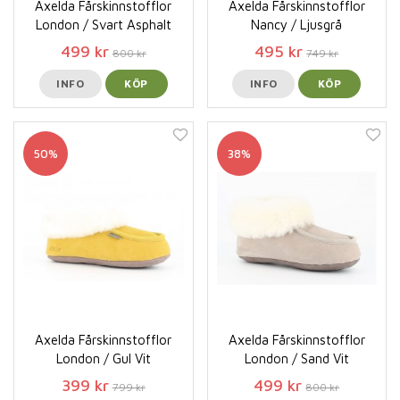
Axelda Fårskinnstofflor
Axelda Fårskinnstofflor
London / Svart Asphalt
Nancy / Ljusgrå
499 kr
495 kr
800 kr
749 kr
INFO
KÖP
INFO
KÖP
50%
38%
Axelda Fårskinnstofflor
Axelda Fårskinnstofflor
London / Gul Vit
London / Sand Vit
399 kr
499 kr
799 kr
800 kr