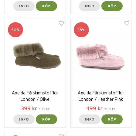
INFO
KÖP
INFO
KÖP
50%
38%
Axelda Fårskinnstofflor
Axelda Fårskinnstofflor
London / Olive
London / Heather Pink
399 kr
499 kr
799 kr
800 kr
INFO
KÖP
INFO
KÖP