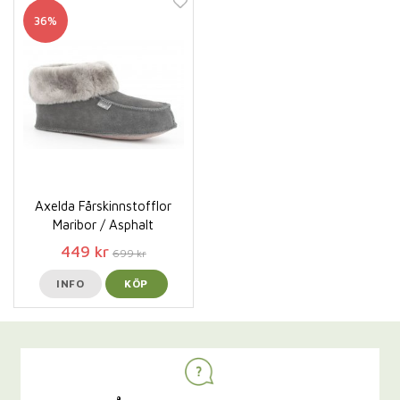
36%
Axelda Fårskinnstofflor
Maribor / Asphalt
449 kr
699 kr
INFO
KÖP