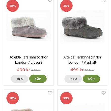
38%
38%
Axelda Fårskinnstofflor
Axelda Fårskinnstofflor
London / Ljusgrå
London / Asphalt
499 kr
499 kr
800 kr
800 kr
INFO
KÖP
INFO
KÖP
38%
38%