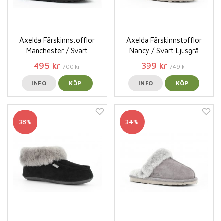
Axelda Fårskinnstofflor
Axelda Fårskinnstofflor
Manchester / Svart
Nancy / Svart Ljusgrå
495 kr
399 kr
700 kr
749 kr
INFO
KÖP
INFO
KÖP
38%
34%